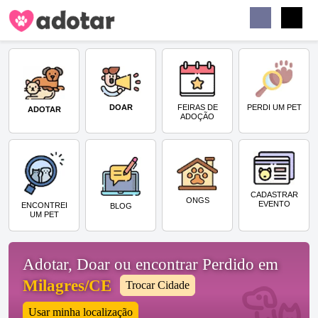
Buscar
Faceb
Instag
Menu
DOAR
PERDI UM PET
FEIRAS DE
ADOTAR
ADOÇÃO
CADASTRAR
ONGS
EVENTO
ENCONTREI
BLOG
UM PET
Adotar, Doar ou encontrar Perdido em
Milagres/CE
Trocar Cidade
Usar minha localização