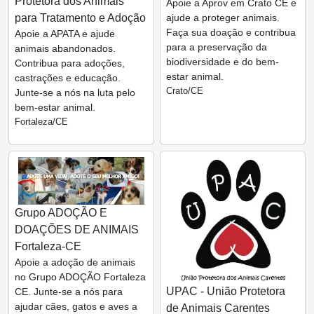
Protetora dos Animais
Apoie a Aprov em Crato CE e
para Tratamento e Adoção
ajude a proteger animais.
Faça sua doação e contribua
Apoie a APATA e ajude
para a preservação da
animais abandonados.
biodiversidade e do bem-
Contribua para adoções,
estar animal.
castrações e educação.
Crato/CE
Junte-se a nós na luta pelo
bem-estar animal.
Fortaleza/CE
Grupo ADOÇÃO E
DOAÇÕES DE ANIMAIS
Fortaleza-CE
Apoie a adoção de animais
no Grupo ADOÇÃO Fortaleza
UPAC - União Protetora
CE. Junte-se a nós para
ajudar cães, gatos e aves a
de Animais Carentes