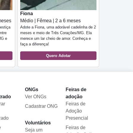
Fiona
meses
Médio | Fêmea | 2 a 6 meses
estiça
Adote a Fiona, uma adorável cadelinha de 2
ntre
meses e meio de Três Corações/MG. Ela
MG e
merece um lar cheio de amor. Conheça e
faça a diferença!
Quero Adotar
l
ONGs
Feiras de
trado
Ver ONGs
adoção
rar
Feiras de
Cadastrar ONG
Adoção
rado
Presencial
Voluntários
e
Feiras de
Seja um