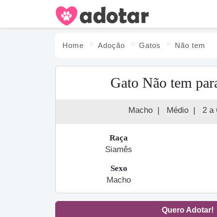
Home
Adoção
Gato
s
Não tem
Gato Não tem par
Macho
|
Médio
|
2 a
Raça
Siamês
Sexo
Macho
Quero Adotar!