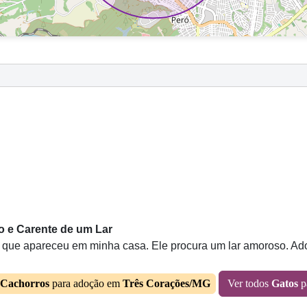
 e Carente de um Lar
e apareceu em minha casa. Ele procura um lar amoroso. Adote
Cachorros
para adoção em
Três Corações/MG
Ver todos
Gatos
p