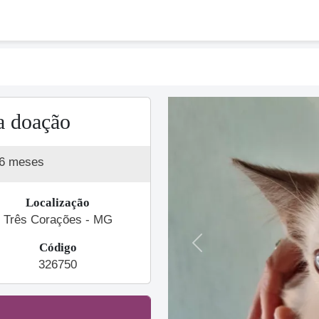
a doação
 6 meses
Localização
Três Corações - MG
Código
Previous
326750