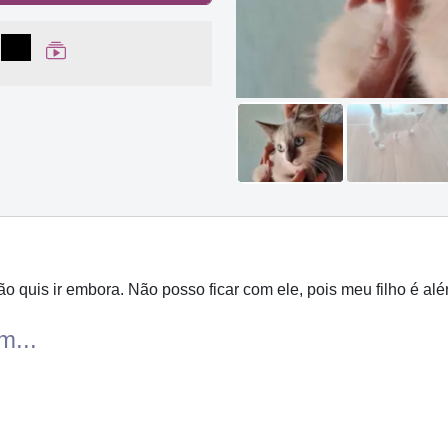
lhar no Facebook
partilhar no WhatsApp
Compartilhar
Ver Web Story
 quis ir embora. Não posso ficar com ele, pois meu filho é alér
m...