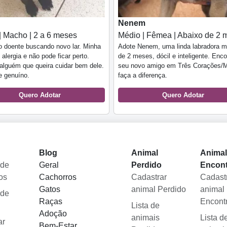
Nenem
| Macho | 2 a 6 meses
Médio | Fêmea | Abaixo de 2 
 doente buscando novo lar. Minha
Adote Nenem, uma linda labradora m
 alergia e não pode ficar perto.
de 2 meses, dócil e inteligente. Enco
alguém que queira cuidar bem dele.
seu novo amigo em Três Corações/
e genuíno.
faça a diferença.
Quero Adotar
Quero Adotar
Blog
Animal
Anima
 de
Geral
Perdido
Encon
os
Cachorros
Cadastrar
Cadast
Gatos
animal Perdido
animal
 de
Raças
Encont
Lista de
Adoção
animais
Lista d
ar
Bem-Estar