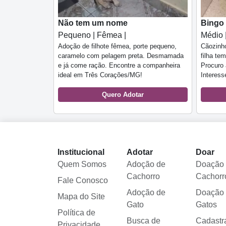
Não tem um nome
Bingo
Pequeno | Fêmea |
Médio 
Adoção de filhote fêmea, porte pequeno,
Cãozinho
caramelo com pelagem preta. Desmamada
filha tem
e já come ração. Encontre a companheira
Procuro 
ideal em Três Corações/MG!
Interess
Quero Adotar
Institucional
Adotar
Doar
Quem Somos
Adoção de
Doação
Cachorro
Cachorr
Fale Conosco
Adoção de
Doação
Mapa do Site
Gato
Gatos
Política de
Busca de
Cadastr
Privacidade