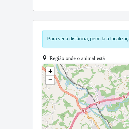
Para ver a distância, permita a localizaç
Região onde o animal está
+
−