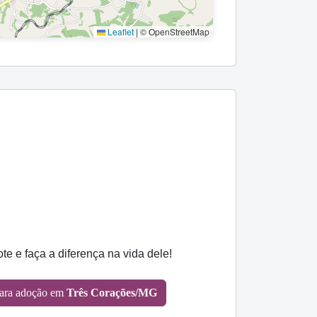
Leaflet
|
© OpenStreetMap
 e faça a diferença na vida dele!
ara adoção em
Três Corações/MG