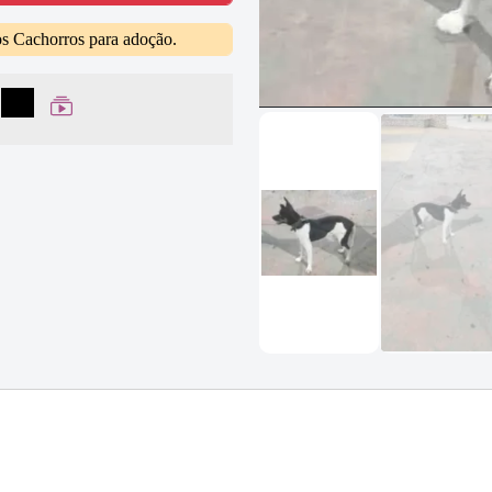
os Cachorros para adoção.
lhar no Facebook
partilhar no WhatsApp
Compartilhar
Ver Web Story