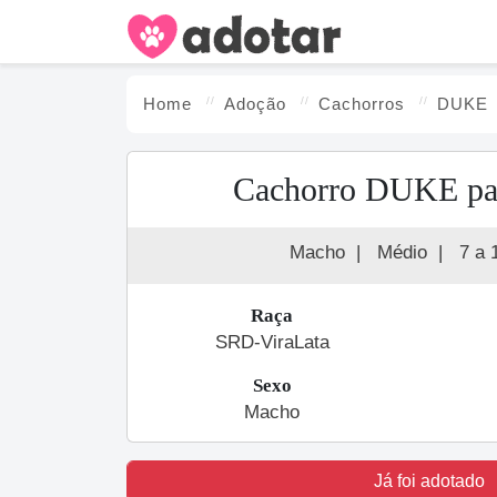
Home
Adoção
Cachorro
s
DUKE
Cachorro DUKE pa
Macho
|
Médio
|
7 a 
Raça
SRD-ViraLata
Sexo
Macho
Já foi adotado