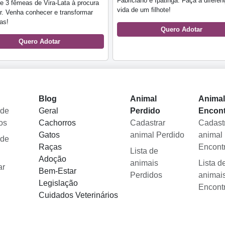
Fabriciano e Ipatinga. Faça a diferen
 3 fêmeas de Vira-Lata à procura
vida de um filhote!
r. Venha conhecer e transformar
as!
Quero Adotar
Quero Adotar
Blog
Animal
Anima
 de
Geral
Perdido
Encon
os
Cachorros
Cadastrar
Cadast
Gatos
animal Perdido
animal
 de
Raças
Encont
Lista de
Adoção
animais
Lista d
ar
Bem-Estar
Perdidos
animai
Legislação
Encont
Cuidados Veterinários