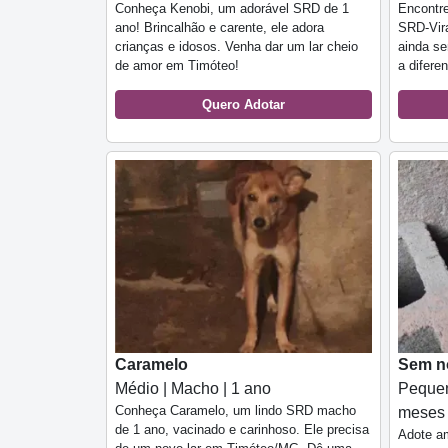
Conheça Kenobi, um adorável SRD de 1
Encontre
ano! Brincalhão e carente, ele adora
SRD-Vir
crianças e idosos. Venha dar um lar cheio
ainda s
de amor em Timóteo!
a difere
Quero Adotar
Caramelo
Sem 
Médio | Macho | 1 ano
Pequen
Conheça Caramelo, um lindo SRD macho
meses
de 1 ano, vacinado e carinhoso. Ele precisa
Adote am