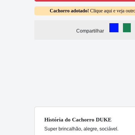
Cachorro adotado!
Clique aqui e veja outr
Comparti
Com
Compartilhar
História
do Cachorro
DUKE
Super brincalhão, alegre, sociável.