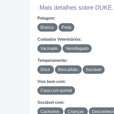
Mais detalhes sobre DUKE.
Pelagem:
Branca
Preta
Cuidados Veterinários:
Vacinado
Vermifugado
Temperamento:
Dócil
Brincalhão
Sociável
Vive bem com:
Casa com quintal
Sociável com:
Cachorros
Crianças
Desconhec