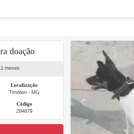
ra doação
11 meses
Localização
Timóteo - MG
Código
Previous
294879