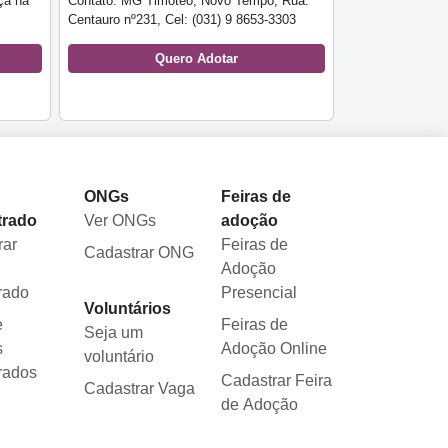
ça na
Contato: MG Timóteo, Novo Tempo, Rua:
Centauro nº231, Cel: (031) 9 8653-3303
Quero Adotar
l
ONGs
Feiras de
trado
Ver ONGs
adoção
rar
Feiras de
Cadastrar ONG
Adoção
rado
Presencial
Voluntários
e
Feiras de
Seja um
s
Adoção Online
voluntário
rados
Cadastrar Feira
Cadastrar Vaga
de Adoção