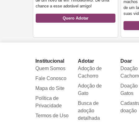
de um novo lar em Timóteo/MG. Dê uma
machos e
chance a esse adorável amigo!
de um la
suas vid
Quero Adotar
Institucional
Adotar
Doar
Quem Somos
Adoção de
Doação
Cachorro
Cachorr
Fale Conosco
Adoção de
Doação
Mapa do Site
Gato
Gatos
Política de
Busca de
Cadastr
Privacidade
adoção
doação
Termos de Uso
detalhada