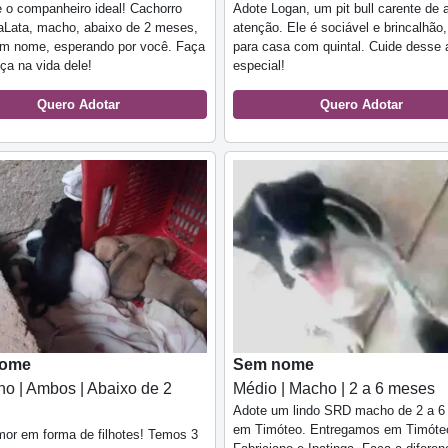
 o companheiro ideal! Cachorro
Adote Logan, um pit bull carente de 
aLata, macho, abaixo de 2 meses,
atenção. Ele é sociável e brincalhão,
em nome, esperando por você. Faça
para casa com quintal. Cuide desse
nça na vida dele!
especial!
Quero Adotar
Quero Adotar
nome
Sem nome
o | Ambos | Abaixo de 2
Médio | Macho | 2 a 6 meses
Adote um lindo SRD macho de 2 a 
em Timóteo. Entregamos em Timóteo
or em forma de filhotes! Temos 3