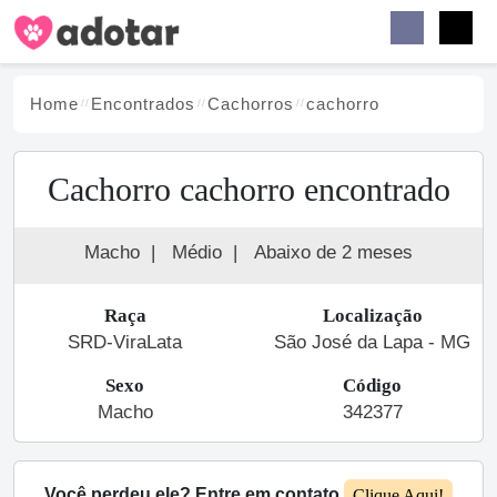
Buscar
Faceb
Instag
Menu
Home
Encontrados
Cachorro
s
cachorro
Cachorro cachorro encontrado
Macho
|
Médio
|
Abaixo de 2 meses
Raça
Localização
SRD-ViraLata
São José da Lapa - MG
Sexo
Código
Macho
342377
Você perdeu ele? Entre em contato
Clique Aqui!