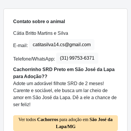
Contato sobre o animal
Cátia Britto Martins e Silva
catitasilva14.cs@gmail.com
E-mail:
(31) 99753-6371
Telefone/WhatsApp:
Cachorrinho SRD Preto em São José da Lapa
para Adoção??
Adote um adorável filhote SRD de 2 meses!
Carente e sociável, ele busca um lar cheio de
amor em São José da Lapa. Dê a ele a chance de
ser feliz!
Ver todos
Cachorros
para adoção em
São José da
Lapa/MG