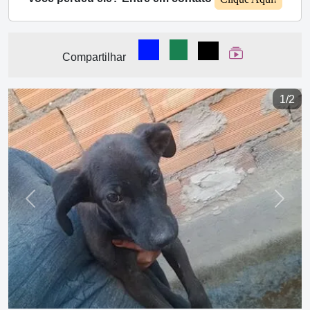
Compartilhar no Facebook
Compartilhar no WhatsA
Compartilhar
Ver Web Stor
Compartilhar
1/2
Previous
Next