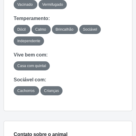
Vacinado
Vermifugado
Temperamento:
Dócil
Calmo
Brincalhão
Sociável
Independente
Vive bem com:
Casa com quintal
Sociável com:
Cachorros
Crianças
Contato sobre o animal