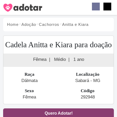
Buscar
Faceb
Instag
Menu
Home
Adoção
Cachorro
s
Anitta e Kiara
Cadela Anitta e Kiara para doação
Fêmea
|
Médio
|
1 ano
Raça
Localização
Dálmata
Sabará - MG
Sexo
Código
Fêmea
292948
Quero Adotar!