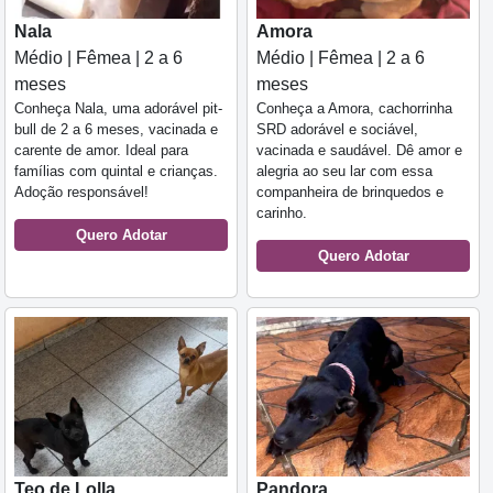
Nala
Amora
Médio | Fêmea | 2 a 6
Médio | Fêmea | 2 a 6
meses
meses
Conheça Nala, uma adorável pit-
Conheça a Amora, cachorrinha
bull de 2 a 6 meses, vacinada e
SRD adorável e sociável,
carente de amor. Ideal para
vacinada e saudável. Dê amor e
famílias com quintal e crianças.
alegria ao seu lar com essa
Adoção responsável!
companheira de brinquedos e
carinho.
Quero Adotar
Quero Adotar
Teo de Lolla
Pandora