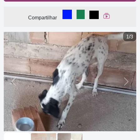
Compartilhar no Facebook
Compartilhar no WhatsA
Compartilhar
Ver Web Stor
Compartilhar
1/3
Previous
Next