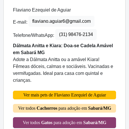
Flaviano Ezequiel de Aguiar
flaviano.aguiar6@gmail.com
E-mail:
(31) 98476-2134
Telefone/WhatsApp:
Dálmata Anitta e Kiara: Doa-se Cadela Amável
em Sabará MG
Adote a Dálmata Anitta ou a amável Kiara!
Fêmeas dóceis, calmas e sociáveis. Vacinadas e
vermifugadas. Ideal para casa com quintal e
crianças.
Ver mais pets de Flaviano Ezequiel de Aguiar
Ver todos
Cachorros
para adoção em
Sabará/MG
Ver todos
Gatos
para adoção em
Sabará/MG