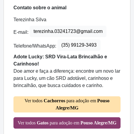
Contato sobre o animal
Terezinha Silva
terezinha.03241723@gmail.com
E-mail:
(35) 99129-3493
Telefone/WhatsApp:
Adote Lucky: SRD Vira-Lata Brincalhão e
Carinhoso!
Doe amor e faça a diferença: encontre um novo lar
para Lucky, um cão SRD adotável, carinhoso e
brincalhão, que busca cuidados e carinho.
Ver todos
Cachorros
para adoção em
Pouso
Alegre/MG
Ver todos
Gatos
para adoção em
Pouso Alegre/MG