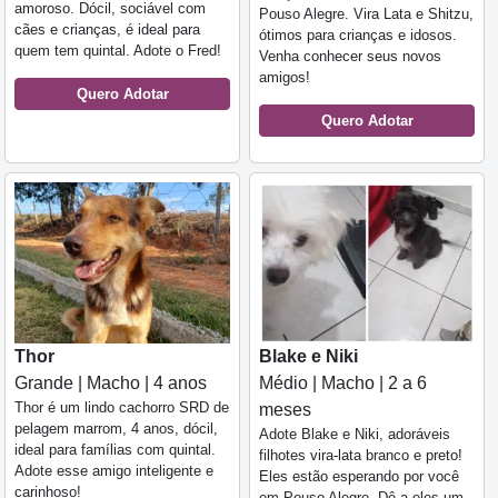
amoroso. Dócil, sociável com
Pouso Alegre. Vira Lata e Shitzu,
cães e crianças, é ideal para
ótimos para crianças e idosos.
quem tem quintal. Adote o Fred!
Venha conhecer seus novos
amigos!
Quero Adotar
Quero Adotar
Thor
Blake e Niki
Grande | Macho | 4 anos
Médio | Macho | 2 a 6
Thor é um lindo cachorro SRD de
meses
pelagem marrom, 4 anos, dócil,
Adote Blake e Niki, adoráveis
ideal para famílias com quintal.
filhotes vira-lata branco e preto!
Adote esse amigo inteligente e
Eles estão esperando por você
carinhoso!
em Pouso Alegre. Dê a eles um