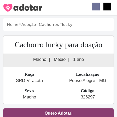
Buscar
Faceb
Instag
Menu
Home
Adoção
Cachorro
s
lucky
Cachorro lucky para doação
Macho
|
Médio
|
1 ano
Raça
Localização
SRD-ViraLata
Pouso Alegre - MG
Sexo
Código
Macho
326297
Quero Adotar!