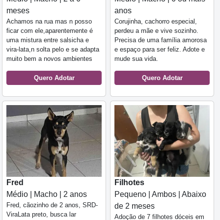
meses
anos
Achamos na rua mas n posso
Corujinha, cachorro especial,
ficar com ele,aparentemente é
perdeu a mãe e vive sozinho.
uma mistura entre salsicha e
Precisa de uma família amorosa
vira-lata,n solta pelo e se adapta
e espaço para ser feliz. Adote e
muito bem a novos ambientes
mude sua vida.
Quero Adotar
Quero Adotar
Fred
Filhotes
Médio | Macho | 2 anos
Pequeno | Ambos | Abaixo
Fred, cãozinho de 2 anos, SRD-
de 2 meses
ViraLata preto, busca lar
Adoção de 7 filhotes dóceis em