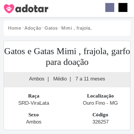
Buscar
Faceb
Instag
Menu
Home
Adoção
Gato
s
Mimi , frajola,
Gatos e Gatas Mimi , frajola, garfo
para doação
Ambos
|
Médio
|
7 a 11 meses
Raça
Localização
SRD-ViraLata
Ouro Fino - MG
Sexo
Código
Ambos
326257