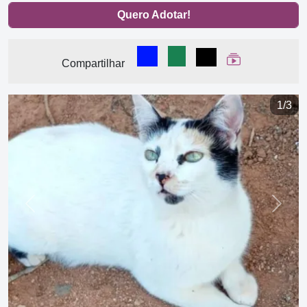
Quero Adotar!
Compartilhar no Facebook
Compartilhar no WhatsA
Compartilhar
Ver Web Stor
Compartilhar
1/3
Previous
Next