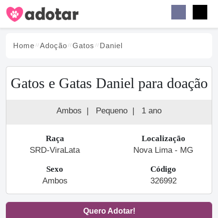
Buscar
Faceb
Instag
Menu
Home
Adoção
Gato
s
Daniel
Gatos e Gatas Daniel para doação
Ambos
|
Pequeno
|
1 ano
Raça
Localização
SRD-ViraLata
Nova Lima - MG
Sexo
Código
Ambos
326992
Quero Adotar!