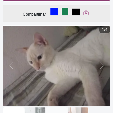
Compartilhar no Facebook
Compartilhar no WhatsA
Compartilhar
Ver Web Stor
Compartilhar
1/4
Previous
Next