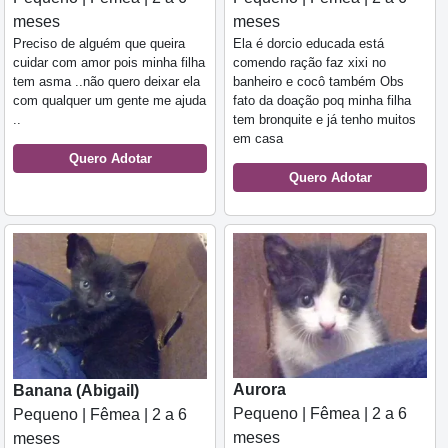
meses
meses
Preciso de alguém que queira
Ela é dorcio educada está
cuidar com amor pois minha filha
comendo ração faz xixi no
tem asma ..não quero deixar ela
banheiro e cocô também Obs
com qualquer um gente me ajuda
fato da doação poq minha filha
..
tem bronquite e já tenho muitos
em casa
Quero Adotar
Quero Adotar
Aurora
Banana (Abigail)
Pequeno | Fêmea | 2 a 6
Pequeno | Fêmea | 2 a 6
meses
meses