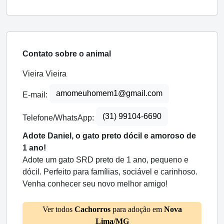
Contato sobre o animal
Vieira Vieira
amomeuhomem1@gmail.com
E-mail:
(31) 99104-6690
Telefone/WhatsApp:
Adote Daniel, o gato preto dócil e amoroso de
1 ano!
Adote um gato SRD preto de 1 ano, pequeno e
dócil. Perfeito para famílias, sociável e carinhoso.
Venha conhecer seu novo melhor amigo!
Ver todos
Cachorros
para adoção em
Nova
Lima/MG