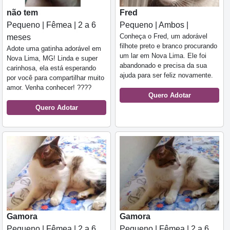
não tem
Fred
Pequeno | Fêmea | 2 a 6
Pequeno | Ambos |
Conheça o Fred, um adorável
meses
filhote preto e branco procurando
Adote uma gatinha adorável em
um lar em Nova Lima. Ele foi
Nova Lima, MG! Linda e super
abandonado e precisa da sua
carinhosa, ela está esperando
ajuda para ser feliz novamente.
por você para compartilhar muito
amor. Venha conhecer! ????
Quero Adotar
Quero Adotar
Gamora
Gamora
Pequeno | Fêmea | 2 a 6
Pequeno | Fêmea | 2 a 6