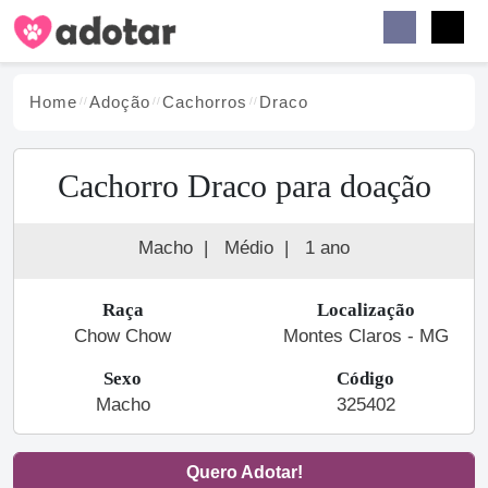
Buscar
Faceb
Instag
Menu
Home
Adoção
Cachorro
s
Draco
Cachorro Draco para doação
Macho
|
Médio
|
1 ano
Raça
Localização
Chow Chow
Montes Claros - MG
Sexo
Código
Macho
325402
Quero Adotar!