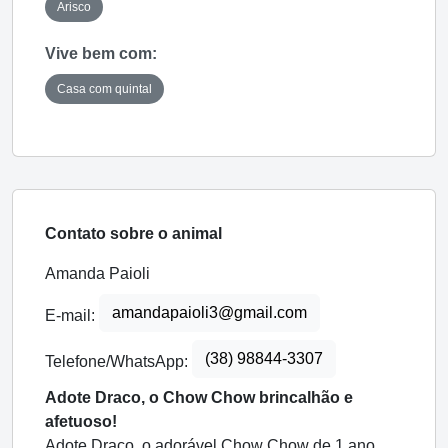
Arisco
Vive bem com:
Casa com quintal
Contato sobre o animal
Amanda Paioli
amandapaioli3@gmail.com
E-mail:
(38) 98844-3307
Telefone/WhatsApp:
Adote Draco, o Chow Chow brincalhão e
afetuoso!
Adote Draco, o adorável Chow Chow de 1 ano.