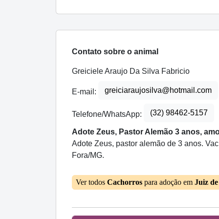
Contato sobre o animal
Greiciele Araujo Da Silva Fabricio
greiciaraujosilva@hotmail.com
E-mail:
(32) 98462-5157
Telefone/WhatsApp:
Adote Zeus, Pastor Alemão 3 anos, amo
Adote Zeus, pastor alemão de 3 anos. Vacin
Fora/MG.
Ver todos
Cachorros
para adoção em
Juiz d