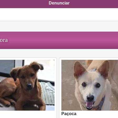
Denunciar
ora
Paçoca