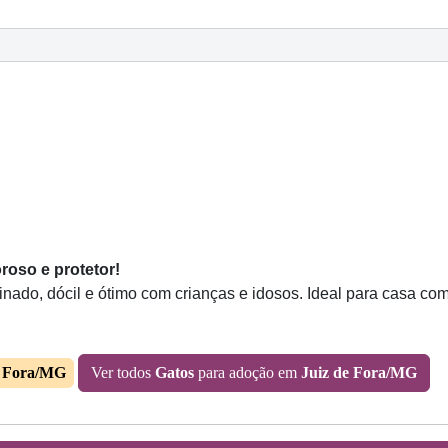
roso e protetor!
ado, dócil e ótimo com crianças e idosos. Ideal para casa com 
e Fora/MG
Ver todos
Gatos
para adoção em
Juiz de Fora/MG