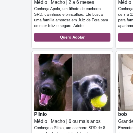
Médio | Macho | 2 a 6 meses
Médio 
Conheça Apolo, um filhote de cachorro
Conheça
SRD, carinhoso e brincalhão. Ele busca
de 7 a 1
uma família amorosa em Juiz de Fora para
para fa
crescer feliz e seguro. Adote!
apartame
Quero Adotar
Plínio
bob
Médio | Macho | 6 ou mais anos
Grande
Conheça o Plínio, um cachorro SRD de 8
Encontre