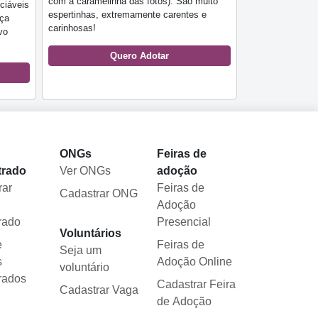
com a caramelinha das fotos). São muito
ciáveis
espertinhas, extremamente carentes e
ça
carinhosas!
vo
Quero Adotar
l
ONGs
Feiras de
trado
Ver ONGs
adoção
rar
Feiras de
Cadastrar ONG
Adoção
rado
Presencial
Voluntários
e
Feiras de
Seja um
s
Adoção Online
voluntário
rados
Cadastrar Feira
Cadastrar Vaga
de Adoção