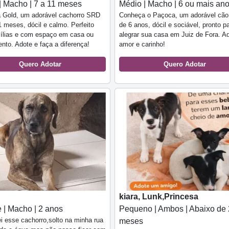
| Macho | 7 a 11 meses
Médio | Macho | 6 ou mais an
 Gold, um adorável cachorro SRD
Conheça o Paçoca, um adorável cã
1 meses, dócil e calmo. Perfeito
de 6 anos, dócil e sociável, pronto p
mílias e com espaço em casa ou
alegrar sua casa em Juiz de Fora. A
nto. Adote e faça a diferença!
amor e carinho!
Quero Adotar
Quero Adotar
kiara, Lunk,Princesa
 | Macho | 2 anos
Pequeno | Ambos | Abaixo de 
i esse cachorro,solto na minha rua
meses