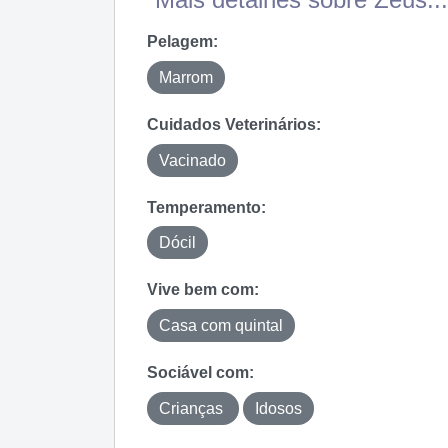
Pelagem:
Marrom
Cuidados Veterinários:
Vacinado
Temperamento:
Dócil
Vive bem com:
Casa com quintal
Sociável com:
Crianças
Idosos