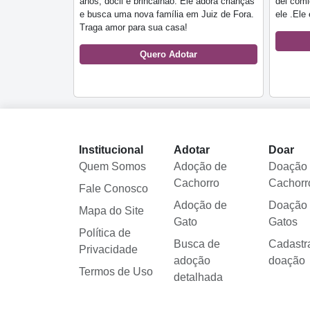
anos, dócil e brincalhão. Ele adora crianças
dei com
e busca uma nova família em Juiz de Fora.
ele .Ele
Traga amor para sua casa!
Quero Adotar
Institucional
Adotar
Doar
Quem Somos
Adoção de
Doação
Cachorro
Cachorr
Fale Conosco
Adoção de
Doação
Mapa do Site
Gato
Gatos
Política de
Busca de
Cadastr
Privacidade
adoção
doação
Termos de Uso
detalhada