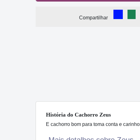
Comparti
Com
Compartilhar
História
do Cachorro
Zeus
E cachorro bom para toma conta e carinh
Mais detalhes sobre Zeus...