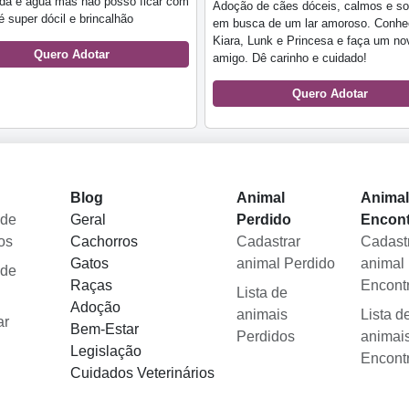
ida e água mas não posso ficar com
Adoção de cães dóceis, calmos e so
 é super dócil e brincalhão
em busca de um lar amoroso. Conhe
Kiara, Lunk e Princesa e faça um no
Quero Adotar
amigo. Dê carinho e cuidado!
Quero Adotar
Blog
Animal
Anima
 de
Geral
Perdido
Encon
os
Cachorros
Cadastrar
Cadast
Gatos
animal Perdido
animal
 de
Raças
Encont
Lista de
Adoção
animais
Lista d
ar
Bem-Estar
Perdidos
animai
Legislação
Encont
Cuidados Veterinários