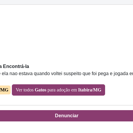
 a Encontrá-la
e ela nao estava quando voltei suspeito que foi pega e jogada e
a/MG
Ver todos
Gatos
para adoção em
Itabira/MG
Denunciar