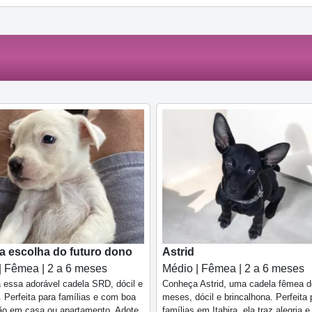
 escolha do futuro dono
Astrid
| Fêmea | 2 a 6 meses
Médio | Fêmea | 2 a 6 meses
essa adorável cadela SRD, dócil e
Conheça Astrid, uma cadela fêmea d
. Perfeita para famílias e com boa
meses, dócil e brincalhona. Perfeita 
ão em casa ou apartamento. Adote
famílias em Itabira, ela traz alegria 