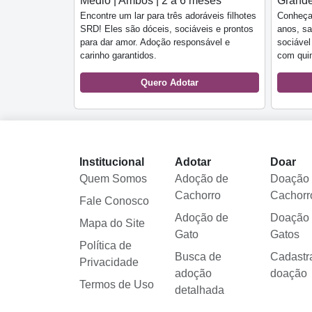
Médio | Ambos | 2 a 6 meses
Grande
Encontre um lar para três adoráveis filhotes
Conheça
SRD! Eles são dóceis, sociáveis e prontos
anos, sa
para dar amor. Adoção responsável e
sociável
carinho garantidos.
com quin
Quero Adotar
Institucional
Adotar
Doar
Quem Somos
Adoção de
Doação
Cachorro
Cachorr
Fale Conosco
Adoção de
Doação
Mapa do Site
Gato
Gatos
Política de
Busca de
Cadastr
Privacidade
adoção
doação
Termos de Uso
detalhada