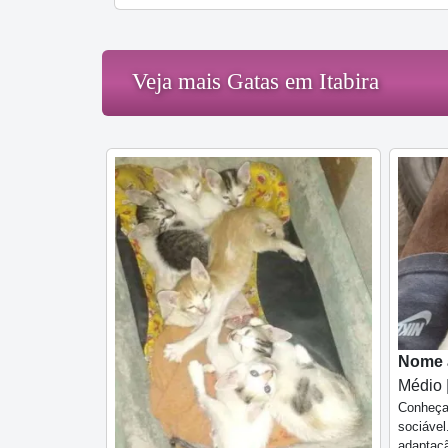
Veja mais Gatas em Itabira
Nome a
Médio 
Conheça 
sociável
adaptaç