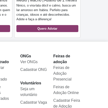
anos
Médio | Macho | Abaixo de 2 meses
 anos.
Ninico, o vira-lata dócil e calmo, busca um
om quem
lar amoroso em Itabira. Perfeito para
s e o
crianças, idosos e até desconhecidos.
Adote e faça a diferença!
Quero Adotar
l
ONGs
Feiras de
trado
Ver ONGs
adoção
rar
Feiras de
Cadastrar ONG
Adoção
rado
Presencial
Voluntários
e
Feiras de
Seja um
s
Adoção Online
voluntário
rados
Cadastrar Feira
Cadastrar Vaga
de Adoção