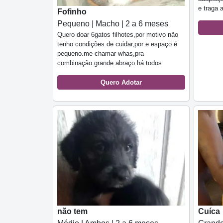
e traga 
Fofinho
Pequeno | Macho | 2 a 6 meses
Quero doar 6gatos filhotes,por motivo não
tenho condições de cuidar,por e espaço é
pequeno.me chamar whas,pra
combinação.grande abraço há todos
Quero Adotar
não tem
Cuíca