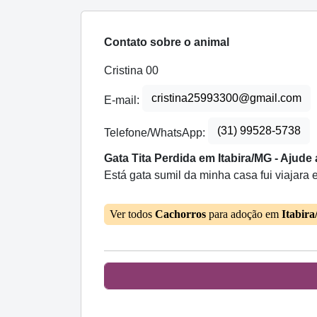
Contato sobre o animal
Cristina 00
cristina25993300@gmail.com
E-mail:
(31) 99528-5738
Telefone/WhatsApp:
Gata Tita Perdida em Itabira/MG - Ajude
Está gata sumil da minha casa fui viajara 
Ver todos
Cachorros
para adoção em
Itabir