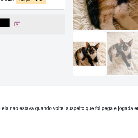
lhar no Facebook
partilhar no WhatsApp
Compartilhar
Ver Web Story
e ela nao estava quando voltei suspeito que foi pega e jogada e