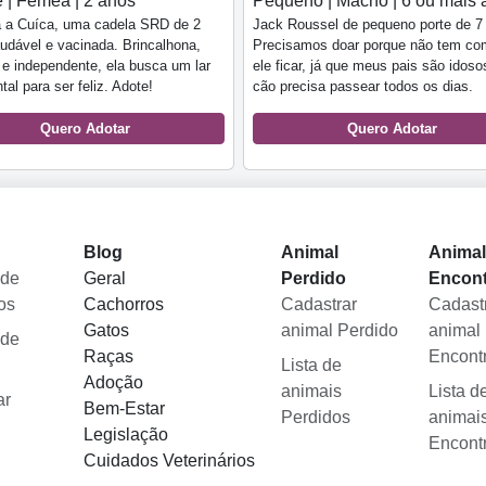
 | Fêmea | 2 anos
Pequeno | Macho | 6 ou mais 
 a Cuíca, uma cadela SRD de 2
Jack Roussel de pequeno porte de 7
udável e vacinada. Brincalhona,
Precisamos doar porque não tem c
 e independente, ela busca um lar
ele ficar, já que meus pais são idoso
tal para ser feliz. Adote!
cão precisa passear todos os dias.
Quero Adotar
Quero Adotar
Blog
Animal
Anima
 de
Geral
Perdido
Encon
os
Cachorros
Cadastrar
Cadast
Gatos
animal Perdido
animal
 de
Raças
Encont
Lista de
Adoção
animais
Lista d
ar
Bem-Estar
Perdidos
animai
Legislação
Encont
Cuidados Veterinários