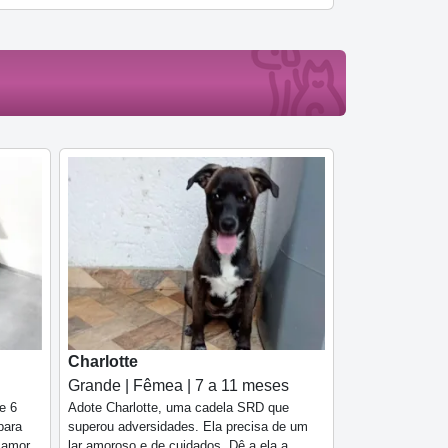
Charlotte
Grande | Fêmea | 7 a 11 meses
e 6
Adote Charlotte, uma cadela SRD que
para
superou adversidades. Ela precisa de um
e amor
lar amoroso e de cuidados. Dê a ela a