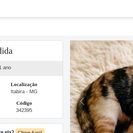
dida
1 ano
Localização
Itabira - MG
Código
Previous
342395
re ela?
Clique Aqui!