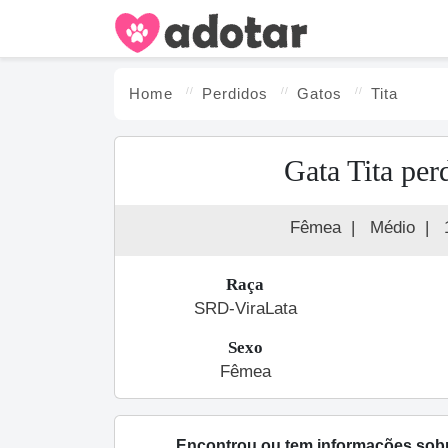
Home
Perdidos
Gato
s
Tita
Gata Tita per
Fêmea
|
Médio
|
Raça
SRD-ViraLata
Sexo
Fêmea
Encontrou ou tem informações sob