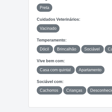
Preta
Cuidados Veterinários:
Vacinado
Temperamento:
Dócil
Brincalhão
Sociável
Ca
Vive bem com:
Casa com quintal
Apartamento
Sociável com:
Cachorros
Crianças
Desconhec