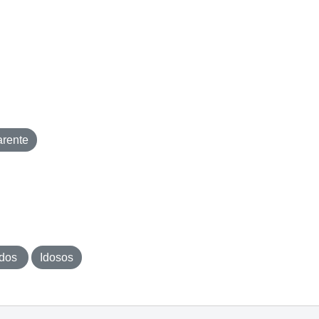
rente
idos
Idosos