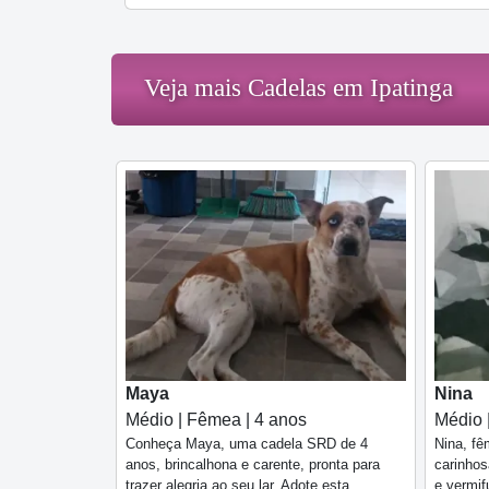
Veja mais Cadelas em Ipatinga
Maya
Nina
Médio | Fêmea | 4 anos
Médio 
Conheça Maya, uma cadela SRD de 4
Nina, fê
anos, brincalhona e carente, pronta para
carinhos
trazer alegria ao seu lar. Adote esta
e vermif