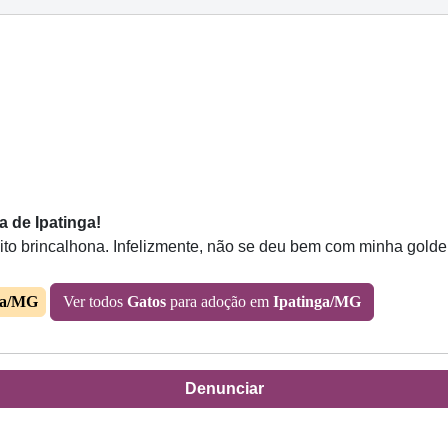
a de Ipatinga!
ito brincalhona. Infelizmente, não se deu bem com minha golden
ga/MG
Ver todos
Gatos
para adoção em
Ipatinga/MG
Denunciar