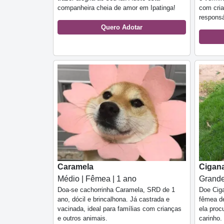
companheira cheia de amor em Ipatinga!
com cri
responsá
Quero Adotar
Caramela
Cigan
Médio | Fêmea | 1 ano
Grande
Doa-se cachorrinha Caramela, SRD de 1
Doe Cig
ano, dócil e brincalhona. Já castrada e
fêmea de
vacinada, ideal para famílias com crianças
ela proc
e outros animais.
carinho.