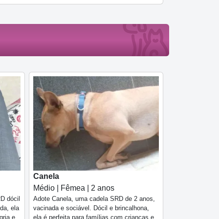
Canela
Médio | Fêmea | 2 anos
D dócil
Adote Canela, uma cadela SRD de 2 anos,
da, ela
vacinada e sociável. Dócil e brincalhona,
gria e
ela é perfeita para famílias com crianças e