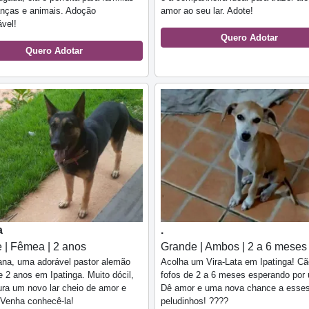
anças e animais. Adoção
amor ao seu lar. Adote!
vel!
Quero Adotar
Quero Adotar
a
.
 | Fêmea | 2 anos
Grande | Ambos | 2 a 6 meses
ana, uma adorável pastor alemão
Acolha um Vira-Lata em Ipatinga! C
 2 anos em Ipatinga. Muito dócil,
fofos de 2 a 6 meses esperando por 
ura um novo lar cheio de amor e
Dê amor e uma nova chance a esse
 Venha conhecê-la!
peludinhos! ????