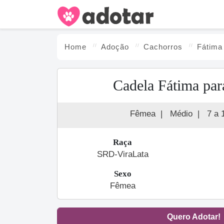
Home
Adoção
Cachorro
s
Fátima
Cadela Fátima par
Fêmea
|
Médio
|
7 a 
Raça
SRD-ViraLata
Sexo
Fêmea
Quero Adotar!