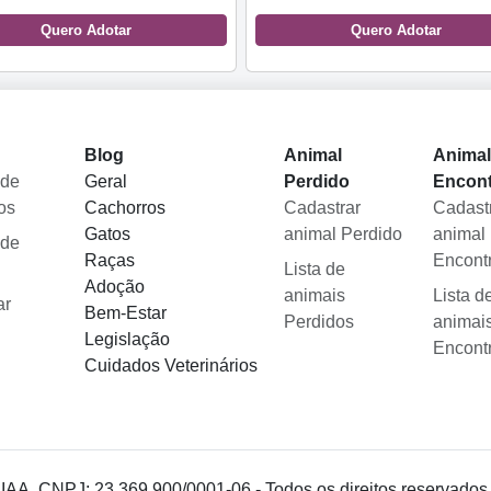
Quero Adotar
Quero Adotar
Blog
Animal
Anima
 de
Geral
Perdido
Encon
os
Cachorros
Cadastrar
Cadast
Gatos
animal Perdido
animal
 de
Raças
Encont
Lista de
Adoção
animais
Lista d
ar
Bem-Estar
Perdidos
animai
Legislação
Encont
Cuidados Veterinários
 IAA, CNPJ: 23.369.900/0001-06 - Todos os direitos reservados