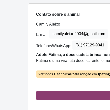
Contato sobre o animal
Camily Aleixo
camilyaleixo2004@gmail.com
E-mail:
(31) 97129-9041
Telefone/WhatsApp:
Adote Fátima, a doce cadela brincalhon
Fátima é uma vira-lata doce, carente, e mu
Ver todos
Cachorros
para adoção em
Ipatin