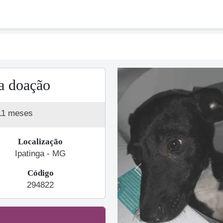
a doação
11 meses
Localização
Ipatinga - MG
Código
Previous
294822