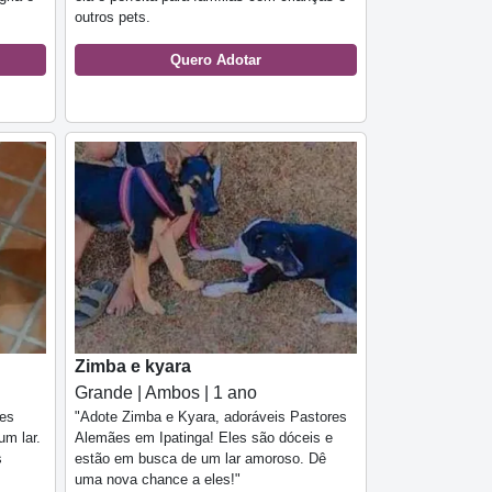
outros pets.
Quero Adotar
Zimba e kyara
Grande | Ambos | 1 ano
ães
"Adote Zimba e Kyara, adoráveis Pastores
um lar.
Alemães em Ipatinga! Eles são dóceis e
s
estão em busca de um lar amoroso. Dê
uma nova chance a eles!"