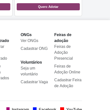
Quero Adotar
l
ONGs
Feiras de
trado
Ver ONGs
adoção
rar
Feiras de
Cadastrar ONG
Adoção
rado
Presencial
Voluntários
e
Feiras de
Seja um
s
Adoção Online
voluntário
rados
Cadastrar Feira
Cadastrar Vaga
de Adoção
.
Instagram
Facebook
YouTube