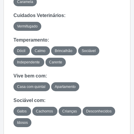
Caramela
Cuidados Veterinários:
Vermifugado
Temperamento:
Dócil
Calmo
Brincalhão
Sociável
Independente
Carente
Vive bem com:
Casa com quintal
Apartamento
Sociável com:
Gatos
Cachorros
Crianças
Desconhecidos
Idosos