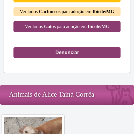
Ver todos
Cachorros
para adoção em
Ibirité/MG
Ver todos
Gatos
para adoção em
Ibirité/MG
Denunciar
Animais de Alice Tainá Corrêa