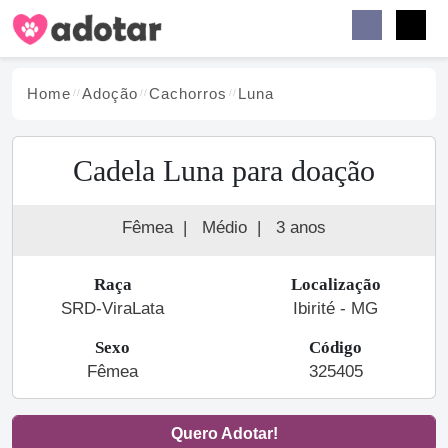
Buscar
Faceb
Instag
Menu
Home
Adoção
Cachorro
s
Luna
Cadela Luna para doação
Fêmea
|
Médio
|
3 anos
Raça
Localização
SRD-ViraLata
Ibirité - MG
Sexo
Código
Fêmea
325405
Quero Adotar!