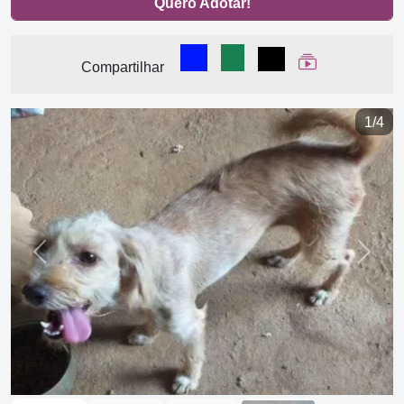
Quero Adotar!
Compartilhar no Facebook
Compartilhar no WhatsA
Compartilhar
Ver Web Stor
Compartilhar
1/4
Previous
Next