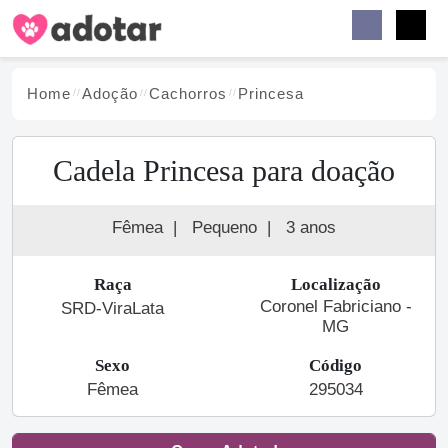
Buscar
Faceb
Instag
Menu
Home
Adoção
Cachorro
s
Princesa
Cadela Princesa para doação
Fêmea
|
Pequeno
|
3 anos
Raça
Localização
Coronel Fabriciano -
SRD-ViraLata
MG
Sexo
Código
Fêmea
295034