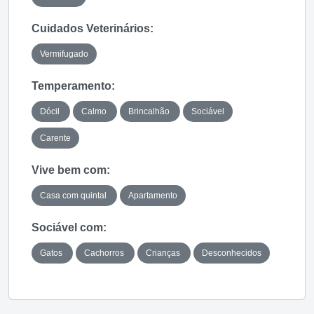
Cuidados Veterinários:
Vermifugado
Temperamento:
Dócil
Calmo
Brincalhão
Sociável
Carente
Vive bem com:
Casa com quintal
Apartamento
Sociável com:
Gatos
Cachorros
Crianças
Desconhecidos