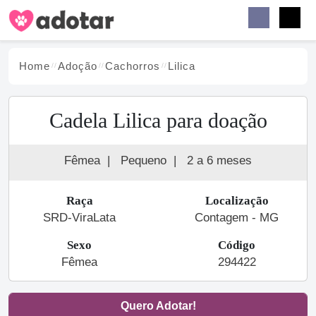
Buscar
Faceb
Instag
Menu
Home
Adoção
Cachorro
s
Lilica
Cadela Lilica para doação
Fêmea
|
Pequeno
|
2 a 6 meses
Raça
Localização
SRD-ViraLata
Contagem - MG
Sexo
Código
Fêmea
294422
Quero Adotar!