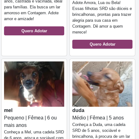
anos, castrada e vacinada, ideal
Adote Amora, Lua ou Bela!
para famílias. Ela busca um lar
Essas filhotas SRD são dóceis e
amoroso em Contagem. Adote
brincalhonas, prontas para trazer
amor e amizade!
alegria para sua casa em
Contagem. Dê amor a quem
Quero Adotar
merece!
Quero Adotar
mel
duda
Pequeno | Fêmea | 6 ou
Médio | Fêmea | 5 anos
Conheça a Duda, uma cadela
mais anos
SRD de 5 anos, sociável e
Conheça a Mel, uma cadela SRD
brincalhona, à procura de um lar
de 6 anos, arisca e sociável com