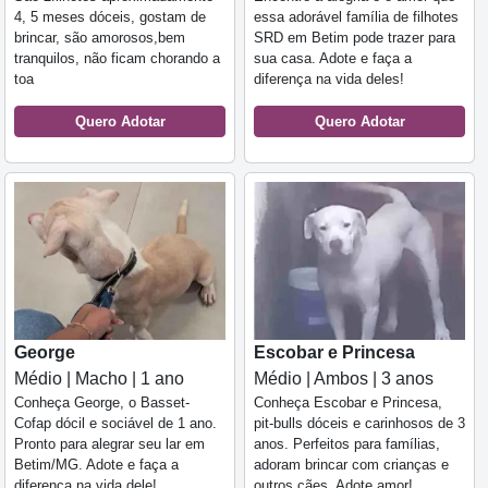
4, 5 meses dóceis, gostam de
essa adorável família de filhotes
brincar, são amorosos,bem
SRD em Betim pode trazer para
tranquilos, não ficam chorando a
sua casa. Adote e faça a
toa
diferença na vida deles!
Quero Adotar
Quero Adotar
George
Escobar e Princesa
Médio | Macho | 1 ano
Médio | Ambos | 3 anos
Conheça George, o Basset-
Conheça Escobar e Princesa,
Cofap dócil e sociável de 1 ano.
pit-bulls dóceis e carinhosos de 3
Pronto para alegrar seu lar em
anos. Perfeitos para famílias,
Betim/MG. Adote e faça a
adoram brincar com crianças e
diferença na vida dele!
outros cães. Adote amor!