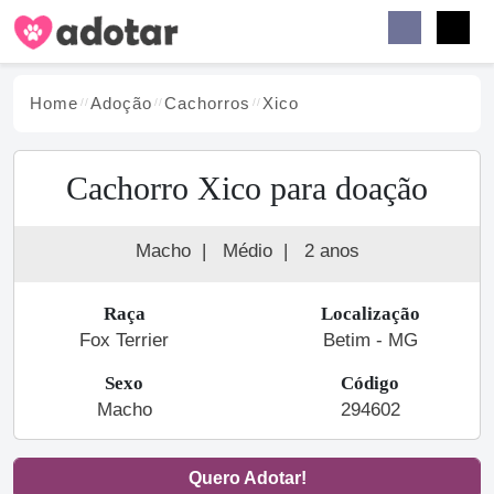
Buscar
Faceb
Instag
Menu
Home
Adoção
Cachorro
s
Xico
Cachorro Xico para doação
Macho
|
Médio
|
2 anos
Raça
Localização
Fox Terrier
Betim - MG
Sexo
Código
Macho
294602
Quero Adotar!