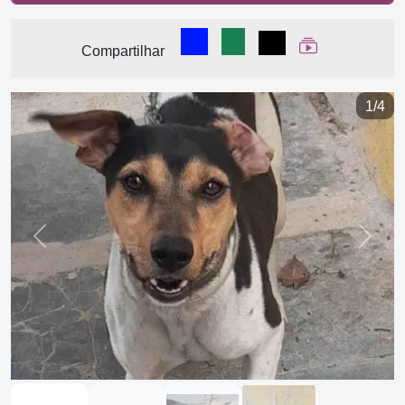
Compartilhar no Facebook
Compartilhar no WhatsA
Compartilhar
Ver Web Stor
Compartilhar
1/4
Previous
Next