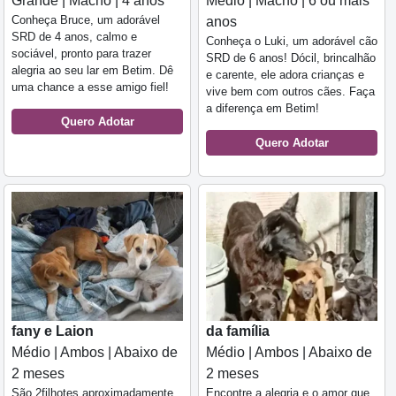
Grande | Macho | 4 anos
Médio | Macho | 6 ou mais
Conheça Bruce, um adorável
anos
SRD de 4 anos, calmo e
Conheça o Luki, um adorável cão
sociável, pronto para trazer
SRD de 6 anos! Dócil, brincalhão
alegria ao seu lar em Betim. Dê
e carente, ele adora crianças e
uma chance a esse amigo fiel!
vive bem com outros cães. Faça
a diferença em Betim!
Quero Adotar
Quero Adotar
fany e Laion
da família
Médio | Ambos | Abaixo de
Médio | Ambos | Abaixo de
2 meses
2 meses
São 2filhotes aproximadamente
Encontre a alegria e o amor que