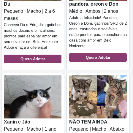
Du
pandora, oreon e Don
Pequeno | Macho | 2 a 6
Médio | Ambos | 2 anos
Adote a felicidade! Pandora,
meses
Oreon e Dom, gatinhos SRD de 2
Conheça Du e Edu, dois gatinhos
anos, castrados e sociáveis,
machos dóceis e brincalhões,
estão prontos para preencher sua
prontos para espalhar amor em
casa com amor em Belo
seu novo lar em Belo Horizonte.
Horizonte.
Adote e faça a diferença!
Quero Adotar
Quero Adotar
Xanin e Jão
NÃO TEM AINDA
Pequeno | Macho | 1 ano
Pequeno | Macho | Abaixo