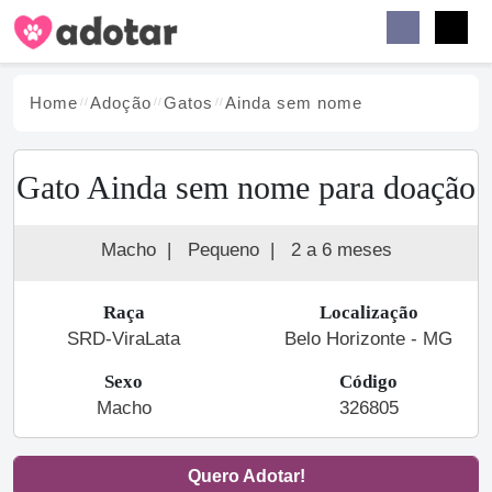
Buscar
Faceb
Instag
Menu
Home
Adoção
Gato
s
Ainda sem nome
Gato Ainda sem nome para doação
Macho
|
Pequeno
|
2 a 6 meses
Raça
Localização
SRD-ViraLata
Belo Horizonte - MG
Sexo
Código
Macho
326805
Quero Adotar!