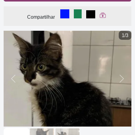
Compartilhar no Facebook
Compartilhar no WhatsA
Compartilhar
Ver Web Stor
Compartilhar
1/3
Previous
Next