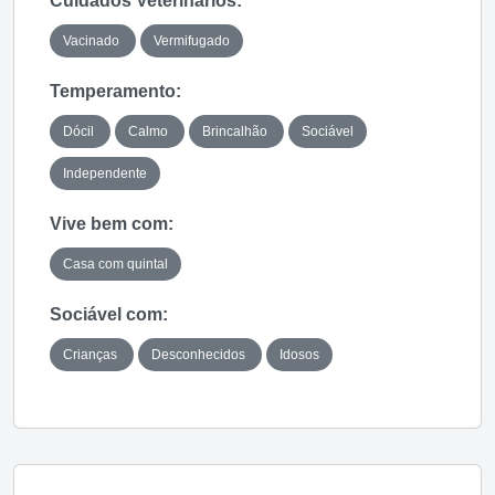
Cuidados Veterinários:
Vacinado
Vermifugado
Temperamento:
Dócil
Calmo
Brincalhão
Sociável
Independente
Vive bem com:
Casa com quintal
Sociável com:
Crianças
Desconhecidos
Idosos