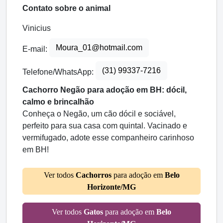
Contato sobre o animal
Vinicius
Moura_01@hotmail.com
E-mail:
(31) 99337-7216
Telefone/WhatsApp:
Cachorro Negão para adoção em BH: dócil,
calmo e brincalhão
Conheça o Negão, um cão dócil e sociável,
perfeito para sua casa com quintal. Vacinado e
vermifugado, adote esse companheiro carinhoso
em BH!
Ver todos
Cachorros
para adoção em
Belo
Horizonte/MG
Ver todos
Gatos
para adoção em
Belo