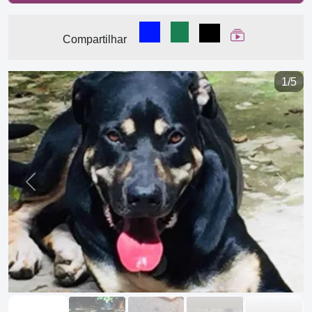
Compartilhar no Facebook
Compartilhar no WhatsA
Compartilhar
Ver Web Stor
Compartilhar
1/5
Previous
Next