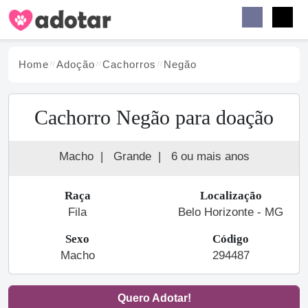
Buscar
Faceb
Instag
Menu
Home
Adoção
Cachorro
s
Negão
Cachorro Negão para doação
Macho
|
Grande
|
6 ou mais anos
Raça
Localização
Fila
Belo Horizonte - MG
Sexo
Código
Macho
294487
Quero Adotar!