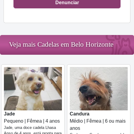
Denunciar
Veja mais Cadelas em Belo Horizonte
Jade
Candura
Pequeno | Fêmea | 4 anos
Médio | Fêmea | 6 ou mais
Jade, uma doce cadela Lhasa
anos
Apso de 4 anos, está pronta para