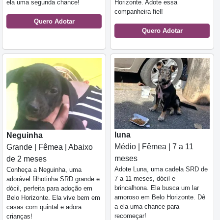
ela uma segunda chance!
Horizonte. Adote essa
companheira fiel!
Quero Adotar
Quero Adotar
luna
Neguinha
Médio | Fêmea | 7 a 11
Grande | Fêmea | Abaixo
meses
de 2 meses
Adote Luna, uma cadela SRD de
Conheça a Neguinha, uma
7 a 11 meses, dócil e
adorável filhotinha SRD grande e
brincalhona. Ela busca um lar
dócil, perfeita para adoção em
amoroso em Belo Horizonte. Dê
Belo Horizonte. Ela vive bem em
a ela uma chance para
casas com quintal e adora
recomeçar!
crianças!