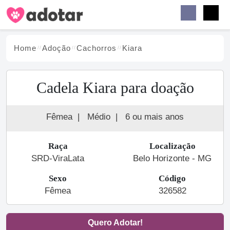
Buscar
Faceb
Instag
Menu
Home
Adoção
Cachorro
s
Kiara
Cadela Kiara para doação
Fêmea
|
Médio
|
6 ou mais anos
Raça
Localização
SRD-ViraLata
Belo Horizonte - MG
Sexo
Código
Fêmea
326582
Quero Adotar!