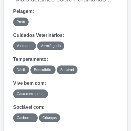
Pelagem:
Preta
Cuidados Veterinários:
Vacinado
Vermifugado
Temperamento:
Dócil
Brincalhão
Sociável
Vive bem com:
Casa com quintal
Sociável com:
Cachorros
Crianças