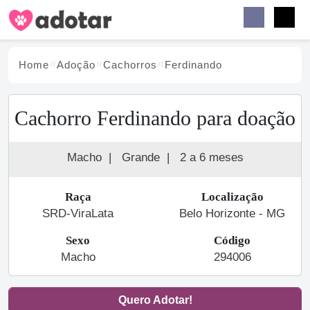
Buscar
Faceb
Instag
Menu
Home
Adoção
Cachorro
s
Ferdinando
Cachorro Ferdinando para doação
Macho
|
Grande
|
2 a 6 meses
Raça
Localização
SRD-ViraLata
Belo Horizonte - MG
Sexo
Código
Macho
294006
Quero Adotar!