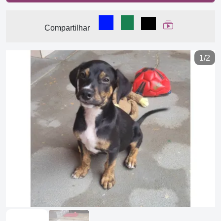
Compartilhar no Facebook
Compartilhar no WhatsA
Compartilhar
Ver Web Stor
Compartilhar
1/2
Previous
Next