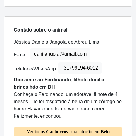
Contato sobre o animal
Jéssica Daniela Jangola de Abreu Lima
danijangola@gmail.com
E-mail:
(31) 99194-6012
Telefone/WhatsApp:
Doe amor ao Ferdinando, filhote dócil e
brincalhão em BH
Conheça o Ferdinando, um adorável filhote de 4
meses. Ele foi resgatado à beira de um córrego no
bairro Havaí, onde foi deixado para morrer.
Felizmente, encontrou
Ver todos
Cachorros
para adoção em
Belo