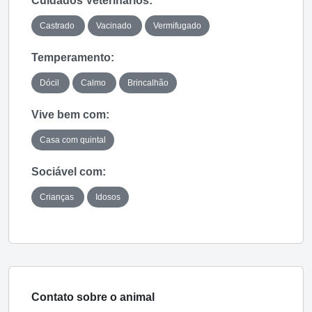
Cuidados Veterinários:
Castrado
Vacinado
Vermifugado
Temperamento:
Dócil
Calmo
Brincalhão
Vive bem com:
Casa com quintal
Sociável com:
Crianças
Idosos
Contato sobre o animal