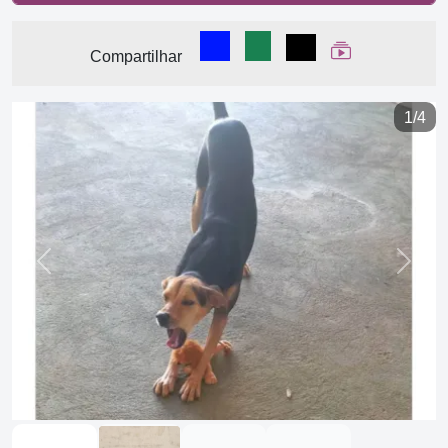
Compartilhar no Facebook
Compartilhar no WhatsA
Compartilhar
Ver Web Stor
Compartilhar
1/4
Previous
Next