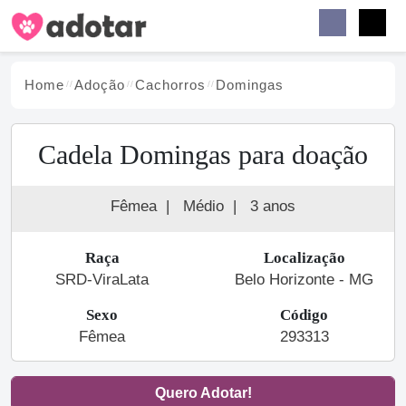
Buscar
Faceb
Instag
Menu
Home
Adoção
Cachorro
s
Domingas
Cadela Domingas para doação
Fêmea
|
Médio
|
3 anos
Raça
Localização
SRD-ViraLata
Belo Horizonte - MG
Sexo
Código
Fêmea
293313
Quero Adotar!