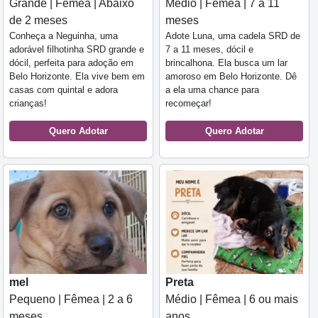
Médio | Fêmea | 7 a 11
Grande | Fêmea | Abaixo
meses
de 2 meses
Adote Luna, uma cadela SRD de
Conheça a Neguinha, uma
7 a 11 meses, dócil e
adorável filhotinha SRD grande e
brincalhona. Ela busca um lar
dócil, perfeita para adoção em
amoroso em Belo Horizonte. Dê
Belo Horizonte. Ela vive bem em
a ela uma chance para
casas com quintal e adora
recomeçar!
crianças!
Quero Adotar
Quero Adotar
mel
Preta
Pequeno | Fêmea | 2 a 6
Médio | Fêmea | 6 ou mais
meses
anos