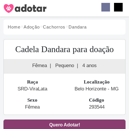
Buscar
Faceb
Instag
Menu
Home
Adoção
Cachorro
s
Dandara
Cadela Dandara para doação
Fêmea
|
Pequeno
|
4 anos
Raça
Localização
SRD-ViraLata
Belo Horizonte - MG
Sexo
Código
Fêmea
293544
Quero Adotar!