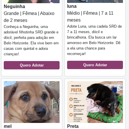
luna
Neguinha
Médio | Fêmea | 7 a 11
Grande | Fêmea | Abaixo
meses
de 2 meses
Adote Luna, uma cadela SRD de
Conheça a Neguinha, uma
7 a 11 meses, dócil e
adorável filhotinha SRD grande e
brincalhona. Ela busca um lar
dócil, perfeita para adoção em
amoroso em Belo Horizonte. Dê
Belo Horizonte. Ela vive bem em
a ela uma chance para
casas com quintal e adora
recomeçar!
crianças!
Quero Adotar
Quero Adotar
mel
Preta