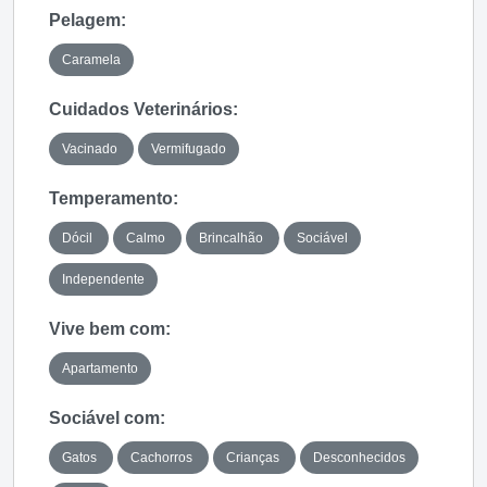
Pelagem:
Caramela
Cuidados Veterinários:
Vacinado
Vermifugado
Temperamento:
Dócil
Calmo
Brincalhão
Sociável
Independente
Vive bem com:
Apartamento
Sociável com:
Gatos
Cachorros
Crianças
Desconhecidos