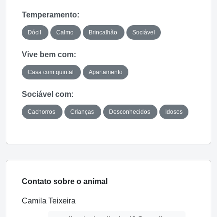
Temperamento:
Dócil
Calmo
Brincalhão
Sociável
Vive bem com:
Casa com quintal
Apartamento
Sociável com:
Cachorros
Crianças
Desconhecidos
Idosos
Contato sobre o animal
Camila Teixeira