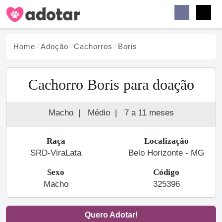
Buscar
Faceb
Instag
Menu
Home
Adoção
Cachorro
s
Boris
Cachorro Boris para doação
Macho
|
Médio
|
7 a 11 meses
Raça
Localização
SRD-ViraLata
Belo Horizonte - MG
Sexo
Código
Macho
325396
Quero Adotar!