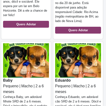
anos, dócil e sociável. Ele
no dia 20 de junho. Está
espera por um lar em Belo
disponível para adoção
Horizonte. Dê a ele a chance de
responsável.Cidade: Rio Acima
ser feliz!
(região metropolitana de BH, ao
lado de Nova Lima).
Quero Adotar
Quero Adotar
Baby
Eduardo
Pequeno | Macho | 2 a 6
Pequeno | Macho | 2 a 6
meses
meses
Conheça Baby, um adorável
Conheça Eduardo, um adorável
filhote SRD de 2 a 6 meses.
cão SRD de 2 a 6 meses. Dócil e
Dócil e brincalhão, ele é perfeito
sociável, ele é ideal para famílias