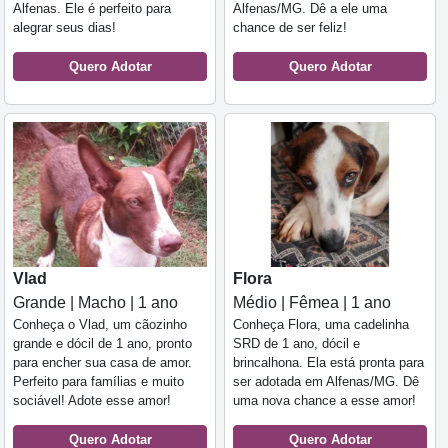
Alfenas. Ele é perfeito para
Alfenas/MG. Dê a ele uma
alegrar seus dias!
chance de ser feliz!
Quero Adotar
Quero Adotar
Vlad
Flora
Grande | Macho | 1 ano
Médio | Fêmea | 1 ano
Conheça o Vlad, um cãozinho
Conheça Flora, uma cadelinha
grande e dócil de 1 ano, pronto
SRD de 1 ano, dócil e
para encher sua casa de amor.
brincalhona. Ela está pronta para
Perfeito para famílias e muito
ser adotada em Alfenas/MG. Dê
sociável! Adote esse amor!
uma nova chance a esse amor!
Quero Adotar
Quero Adotar