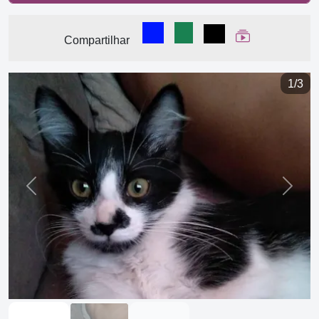
Compartilhar no Facebook
Compartilhar no WhatsA
Compartilhar
Ver Web Stor
Compartilhar
1/3
Previous
Next