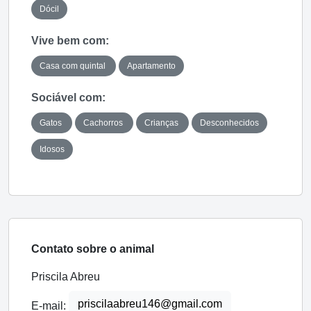
Dócil
Vive bem com:
Casa com quintal
Apartamento
Sociável com:
Gatos
Cachorros
Crianças
Desconhecidos
Idosos
Contato sobre o animal
Priscila Abreu
priscilaabreu146@gmail.com
E-mail: