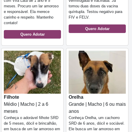
com Vira Lata de 1 ano e 5
vermifugada e vacinada. Já
meses. Procuro um lar amoroso
tomou duas doses da vacina
e responsável. Ela merece
quíntupla. Testou negativo para
carinho e respeito. Mantenho
FIV e FELV.
contato!
Quero Adotar
Quero Adotar
Filhote
Orelha
Médio | Macho | 2 a 6
Grande | Macho | 6 ou mais
meses
anos
Conheça o adorável filhote SRD
Conheça Orelha, um cachorro
de 5 meses, dócil e brincalhão,
SRD de 6 anos, dócil e sociável.
em busca de um lar amoroso em
Ele busca um lar amoroso em