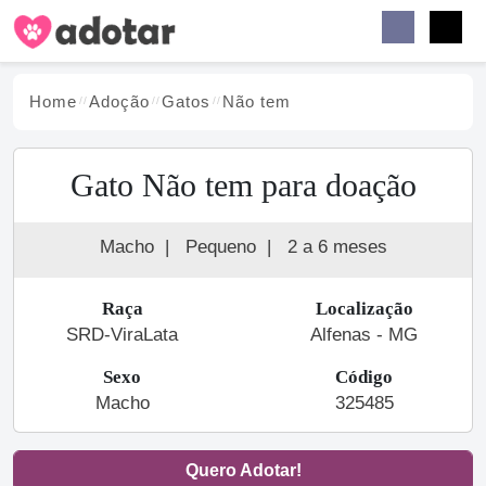
Buscar
Faceb
Instag
Menu
Home
Adoção
Gato
s
Não tem
Gato Não tem para doação
Macho
|
Pequeno
|
2 a 6 meses
Raça
Localização
SRD-ViraLata
Alfenas - MG
Sexo
Código
Macho
325485
Quero Adotar!