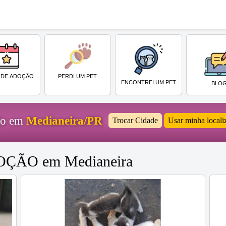
PERDI UM PET
 DE ADOÇÃO
ENCONTREI UM PET
BLO
ido em
Medianeira/PR
Trocar Cidade
Usar minha locali
DOÇÃO em Medianeira