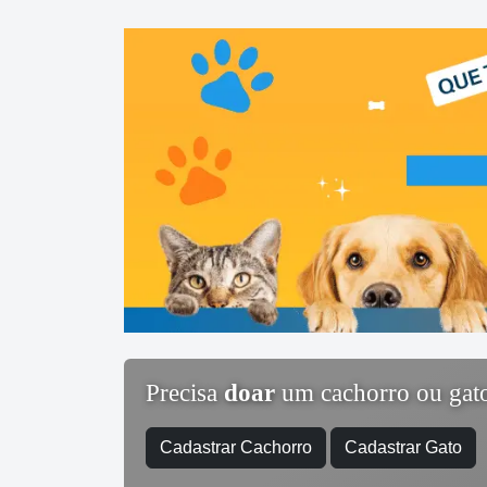
Precisa
doar
um cachorro ou gat
Cadastrar Cachorro
Cadastrar Gato