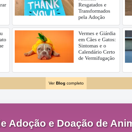
rar
Resgatados e
Transformados
pela Adoção
eu
Vermes e Giárdia
ato
em Cães e Gatos:
ue
Sintomas e o
Calendário Certo
de Vermifugação
Ver
Blog
completo
de Adoção e Doação de Anim