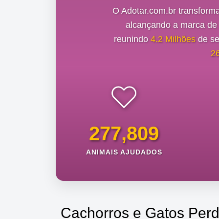
O Adotar.com.br transform
alcançando a marca d
reunindo
4.2 Milhões
de se
2
277,809
ANIMAIS AJUDADOS
Cachorros e Gatos Perd