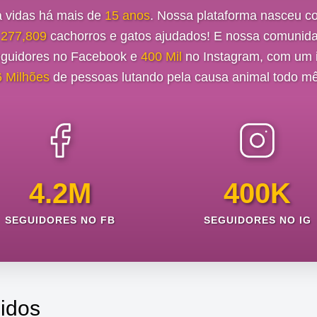
a vidas há mais de
15 anos
. Nossa plataforma nasceu c
e
277,809
cachorros e gatos ajudados! E nossa comunida
guidores no Facebook e
400 Mil
no Instagram, com um i
6 Milhões
de pessoas lutando pela causa animal todo mê
4.2M
400K
SEGUIDORES NO FB
SEGUIDORES NO IG
idos