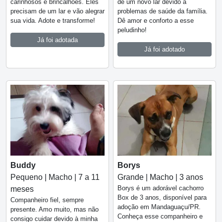
carinhosos e brincalhões. Eles
de um novo lar devido a
precisam de um lar e vão alegrar
problemas de saúde da família.
sua vida. Adote e transforme!
Dê amor e conforto a esse
peludinho!
Já foi adotada
Já foi adotado
Buddy
Borys
Pequeno | Macho | 7 a 11
Grande | Macho | 3 anos
Borys é um adorável cachorro
meses
Box de 3 anos, disponível para
Companheiro fiel, sempre
adoção em Mandaguaçu/PR.
presente. Amo muito, mas não
Conheça esse companheiro e
consigo cuidar devido à minha