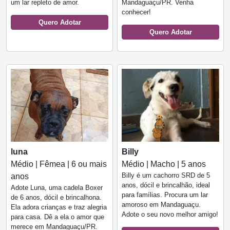
um lar repleto de amor.
Mandaguaçu/PR. Venha
conhecer!
Quero Adotar
Quero Adotar
luna
Billy
Médio | Fêmea | 6 ou mais
Médio | Macho | 5 anos
Billy é um cachorro SRD de 5
anos
anos, dócil e brincalhão, ideal
Adote Luna, uma cadela Boxer
para famílias. Procura um lar
de 6 anos, dócil e brincalhona.
amoroso em Mandaguaçu.
Ela adora crianças e traz alegria
Adote o seu novo melhor amigo!
para casa. Dê a ela o amor que
merece em Mandaguaçu/PR.