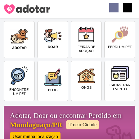
Buscar
Faceb
Instag
Menu
DOAR
PERDI UM PET
FEIRAS DE
ADOTAR
ADOÇÃO
CADASTRAR
ONGS
EVENTO
ENCONTREI
BLOG
UM PET
Adotar, Doar ou encontrar Perdido em
Mandaguaçu/PR
Trocar Cidade
Usar minha localização