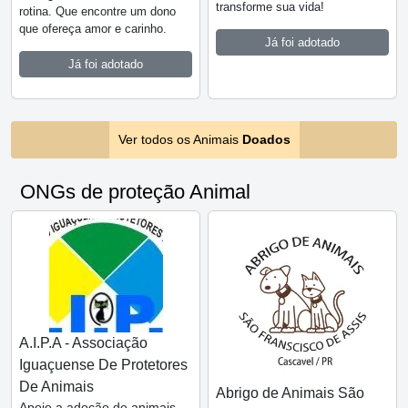
transforme sua vida!
rotina. Que encontre um dono
que ofereça amor e carinho.
Já foi adotado
Já foi adotado
Ver todos os Animais
Doados
ONGs de proteção Animal
A.I.P.A - Associação
Iguaçuense De Protetores
De Animais
Abrigo de Animais São
Apoie a adoção de animais