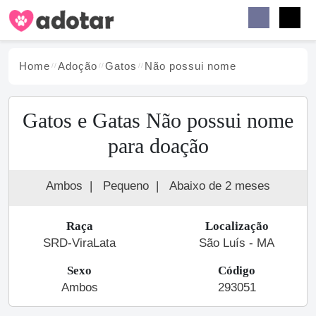
Buscar
Faceb
Instag
Menu
Home
Adoção
Gato
s
Não possui nome
Gatos e Gatas Não possui nome
para doação
Ambos
|
Pequeno
|
Abaixo de 2 meses
Raça
Localização
SRD-ViraLata
São Luís - MA
Sexo
Código
Ambos
293051