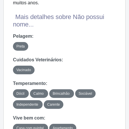
muitos anos.
Mais detalhes sobre Não possui
nome...
Pelagem:
Preta
Cuidados Veterinários:
Vacinado
Temperamento:
Dócil
Calmo
Brincalhão
Sociável
Independente
Carente
Vive bem com:
Casa com quintal
Apartamento