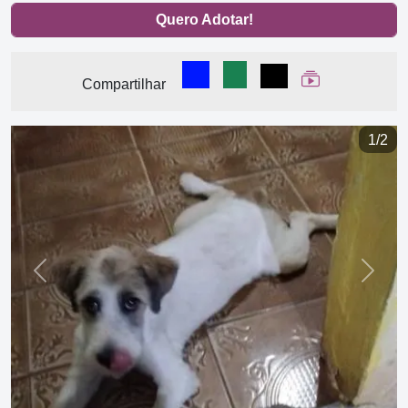
Quero Adotar!
Compartilhar no Facebook
Compartilhar no WhatsA
Compartilhar
Ver Web Stor
Compartilhar
1/2
Previous
Next