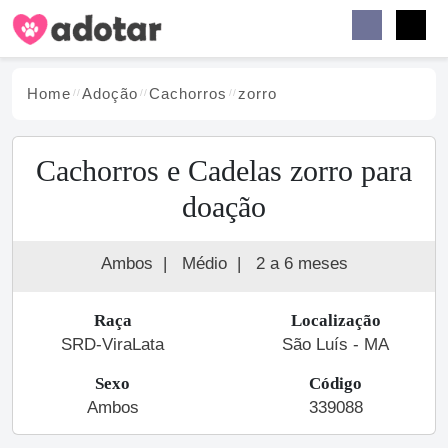
Buscar
Faceb
Instag
Menu
Home
Adoção
Cachorro
s
zorro
Cachorros e Cadelas zorro para
doação
Ambos
|
Médio
|
2 a 6 meses
Raça
Localização
SRD-ViraLata
São Luís - MA
Sexo
Código
Ambos
339088