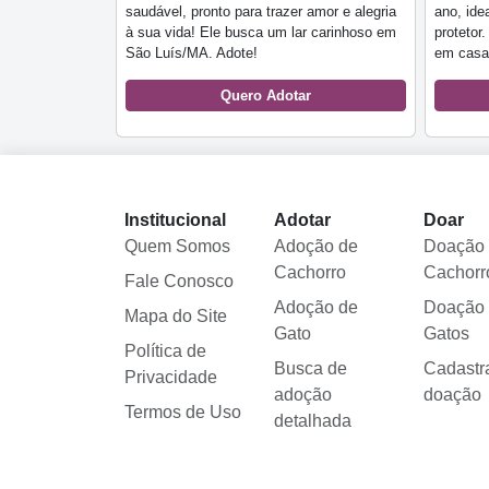
saudável, pronto para trazer amor e alegria
ano, ide
à sua vida! Ele busca um lar carinhoso em
protetor
São Luís/MA. Adote!
em casa
Quero Adotar
Institucional
Adotar
Doar
Quem Somos
Adoção de
Doação
Cachorro
Cachorr
Fale Conosco
Adoção de
Doação
Mapa do Site
Gato
Gatos
Política de
Busca de
Cadastr
Privacidade
adoção
doação
Termos de Uso
detalhada