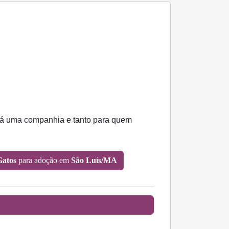
será uma companhia e tanto para quem
Gatos
para adoção em
São Luís/MA