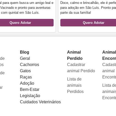
al para quem busca um amigo leal e
Doce, calmo e brincalhão, ele é perfe
. Vacinado e pronto para aventuras
para adoção em São Luís. Pronto par
 com quintal em São Luís.
parte da sua família!
Quero Adotar
Quero Adotar
Blog
Animal
Anima
 de
Geral
Perdido
Encon
os
Cachorros
Cadastrar
Cadast
Gatos
animal Perdido
animal
 de
Raças
Encont
Lista de
Adoção
animais
Lista d
ar
Bem-Estar
Perdidos
animai
Legislação
Encont
Cuidados Veterinários