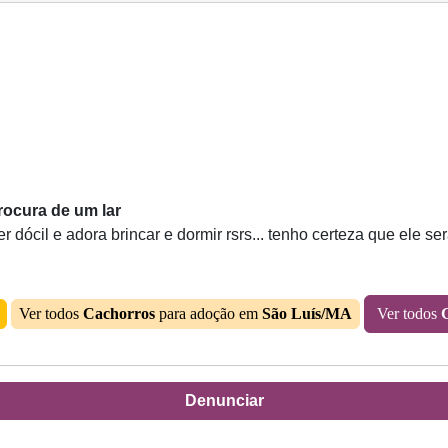
procura de um lar
r dócil e adora brincar e dormir rsrs... tenho certeza que ele 
Ver todos
Cachorros
para adoção em
São Luís/MA
Ver todos
Denunciar