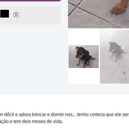
lhar no Facebook
partilhar no WhatsApp
Compartilhar
Ver Web Story
r dócil e adora brincar e dormir rsrs... tenho certeza que ele 
ação e tem dois meses de vida.