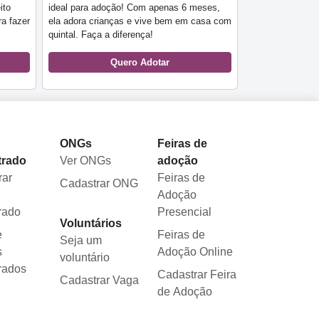
ito
ideal para adoção! Com apenas 6 meses,
a fazer
ela adora crianças e vive bem em casa com
quintal. Faça a diferença!
Quero Adotar
l
ONGs
Feiras de
trado
Ver ONGs
adoção
rar
Feiras de
Cadastrar ONG
Adoção
rado
Presencial
Voluntários
e
Feiras de
Seja um
s
Adoção Online
voluntário
rados
Cadastrar Feira
Cadastrar Vaga
de Adoção