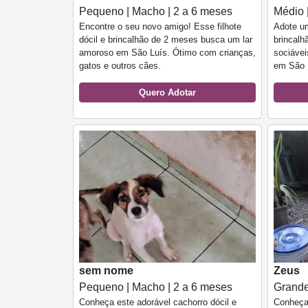
Pequeno | Macho | 2 a 6 meses
Médio 
Encontre o seu novo amigo! Esse filhote
Adote um
dócil e brincalhão de 2 meses busca um lar
brincalh
amoroso em São Luís. Ótimo com crianças,
sociávei
gatos e outros cães.
em São L
Quero Adotar
sem nome
Zeus
Pequeno | Macho | 2 a 6 meses
Grande
Conheça este adorável cachorro dócil e
Conheça