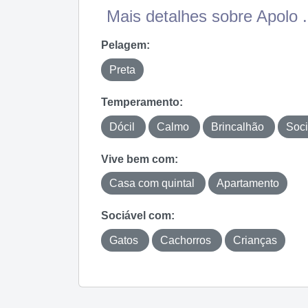
Mais detalhes sobre Apolo .
Pelagem:
Preta
Temperamento:
Dócil
Calmo
Brincalhão
Soc
Vive bem com:
Casa com quintal
Apartamento
Sociável com:
Gatos
Cachorros
Crianças