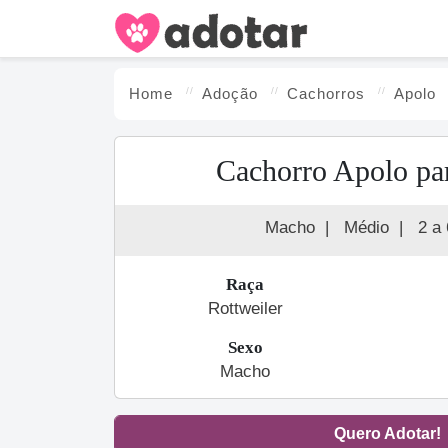
Home
Adoção
Cachorro
s
Apolo
Cachorro Apolo pa
Macho
|
Médio
|
2 a
Raça
Rottweiler
Sexo
Macho
Quero Adotar!