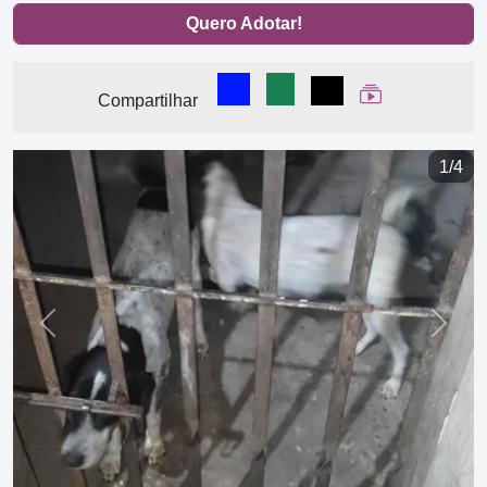
Quero Adotar!
Compartilhar no Facebook
Compartilhar no WhatsA
Compartilhar
Ver Web Stor
Compartilhar
1/4
Previous
Next