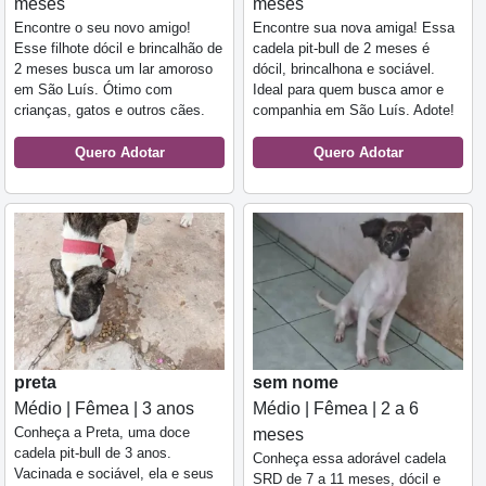
meses
meses
Encontre o seu novo amigo!
Encontre sua nova amiga! Essa
Esse filhote dócil e brincalhão de
cadela pit-bull de 2 meses é
2 meses busca um lar amoroso
dócil, brincalhona e sociável.
em São Luís. Ótimo com
Ideal para quem busca amor e
crianças, gatos e outros cães.
companhia em São Luís. Adote!
Quero Adotar
Quero Adotar
preta
sem nome
Médio | Fêmea | 3 anos
Médio | Fêmea | 2 a 6
Conheça a Preta, uma doce
meses
cadela pit-bull de 3 anos.
Conheça essa adorável cadela
Vacinada e sociável, ela e seus
SRD de 7 a 11 meses, dócil e