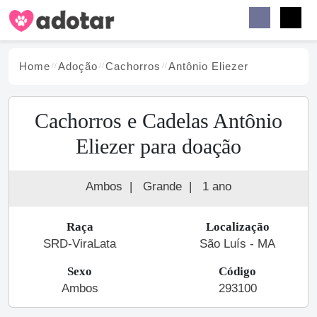
Buscar
Faceb
Instag
Menu
Home
Adoção
Cachorro
s
Antônio Eliezer
Cachorros e Cadelas Antônio
Eliezer para doação
Ambos
|
Grande
|
1 ano
Raça
Localização
SRD-ViraLata
São Luís - MA
Sexo
Código
Ambos
293100