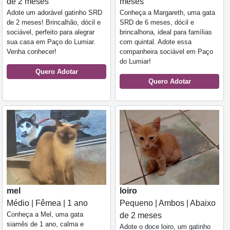
de 2 meses
meses
Adote um adorável gatinho SRD
Conheça a Margareth, uma gata
de 2 meses! Brincalhão, dócil e
SRD de 6 meses, dócil e
sociável, perfeito para alegrar
brincalhona, ideal para famílias
sua casa em Paço do Lumiar.
com quintal. Adote essa
Venha conhecer!
companheira sociável em Paço
do Lumiar!
Quero Adotar
Quero Adotar
mel
loiro
Médio | Fêmea | 1 ano
Pequeno | Ambos | Abaixo
Conheça a Mel, uma gata
de 2 meses
siamês de 1 ano, calma e
Adote o doce loiro, um gatinho