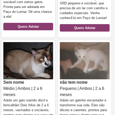
sociável com outros gatos.
SRD pequeno e sociável, que
Pronta para ser adotada em
precisa de um lar com carinho e
Paço do Lumiar. Dê uma chance
cuidados especiais. Venha
a ela!
conhecê-lo em Paço do Lumiar!
Quero Adotar
Quero Adotar
Sem nome
não tem nome
Médio | Ambos | 2 a 6
Pequeno | Ambos | 2 a 6
meses
meses
Adote um gato siamês dócil e
Adote um gatinho encantador e
brincalhão! Dois fofos de 2 a 6
transforme sua vida. Eles são
meses, vacinados e sociáveis,
dóceis e carentes, prontos para
prontos para alegrar sua casa em
trazer amor e alegria para sua