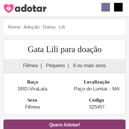
Buscar
Faceb
Instag
Menu
Home
Adoção
Gato
s
Lili
Gata Lili para doação
Fêmea
|
Pequeno
|
6 ou mais anos
Raça
Localização
SRD-ViraLata
Paço do Lumiar - MA
Sexo
Código
Fêmea
325457
Quero Adotar!