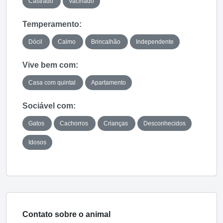
Castrado
Vacinado
Temperamento:
Dócil
Calmo
Brincalhão
Independente
Vive bem com:
Casa com quintal
Apartamento
Sociável com:
Gatos
Cachorros
Crianças
Desconhecidos
Idosos
Contato sobre o animal