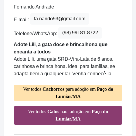
Fernando Andrade
fa.nando93@gmail.com
E-mail:
(98) 99181-8722
Telefone/WhatsApp:
Adote Lili, a gata doce e brincalhona que
encanta a todos
Adote Lili, uma gata SRD-Vira-Lata de 6 anos,
carinhosa e brincalhona. Ideal para famílias, se
adapta bem a qualquer lar. Venha conhecê-la!
Ver todos
Cachorros
para adoção em
Paço do
Lumiar/MA
Ver todos
Gatos
para adoção em
Paço do
Lumiar/MA