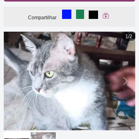
Compartilhar no Facebook
Compartilhar no WhatsA
Compartilhar
Ver Web Stor
Compartilhar
1/2
Previous
Next