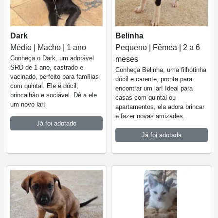
Dark
Belinha
Médio | Macho | 1 ano
Pequeno | Fêmea | 2 a 6
Conheça o Dark, um adorável
meses
SRD de 1 ano, castrado e
Conheça Belinha, uma filhotinha
vacinado, perfeito para famílias
dócil e carente, pronta para
com quintal. Ele é dócil,
encontrar um lar! Ideal para
brincalhão e sociável. Dê a ele
casas com quintal ou
um novo lar!
apartamentos, ela adora brincar
e fazer novas amizades.
Já foi adotado
Já foi adotada