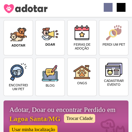
Buscar
Faceb
Instag
Menu
DOAR
PERDI UM PET
FEIRAS DE
ADOTAR
ADOÇÃO
CADASTRAR
ONGS
EVENTO
ENCONTREI
BLOG
UM PET
Adotar, Doar ou encontrar Perdido em
Lagoa Santa/MG
Trocar Cidade
Usar minha localização