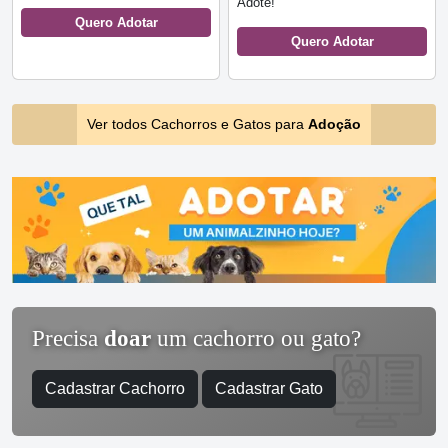
Adote!
Quero Adotar
Quero Adotar
Ver todos Cachorros e Gatos para
Adoção
Precisa
doar
um cachorro ou gato?
Cadastrar Cachorro
Cadastrar Gato