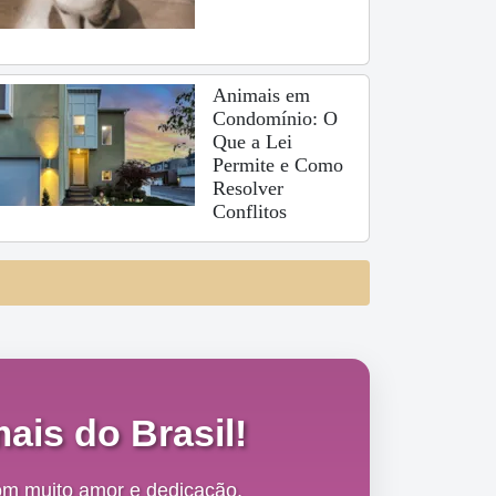
Animais em
Condomínio: O
Que a Lei
Permite e Como
Resolver
Conflitos
ais do Brasil!
om muito amor e dedicação,