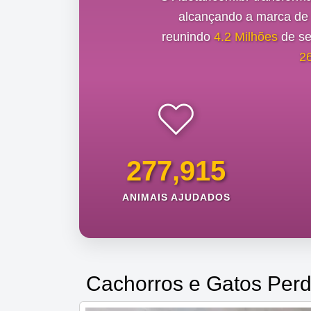
alcançando a marca d
reunindo
4.2 Milhões
de se
2
277,915
ANIMAIS AJUDADOS
Cachorros e Gatos Perd