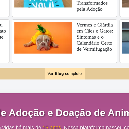
Transformados
pela Adoção
eu
Vermes e Giárdia
ato
em Cães e Gatos:
ue
Sintomas e o
Calendário Certo
de Vermifugação
Ver
Blog
completo
de Adoção e Doação de Anim
a vidas há mais de
15 anos
. Nossa plataforma nasceu c