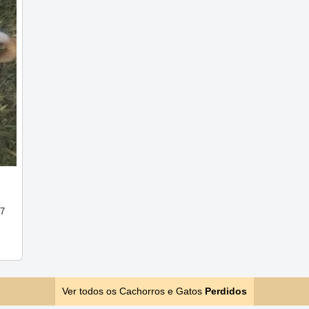
17
Ver todos os Cachorros e Gatos
Perdidos