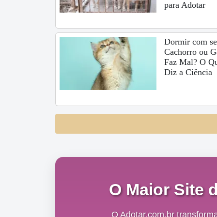
para Adotar
Dormir com s
Cachorro ou G
Faz Mal? O Q
Diz a Ciência
O Maior Site 
O Adotar.com.br transform