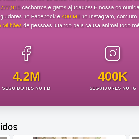
e
277,915
cachorros e gatos ajudados! E nossa comunida
guidores no Facebook e
400 Mil
no Instagram, com um i
6 Milhões
de pessoas lutando pela causa animal todo mê
4.2M
400K
SEGUIDORES NO FB
SEGUIDORES NO IG
idos