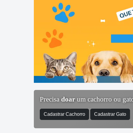
Precisa
doar
um cachorro ou gat
Cadastrar Cachorro
Cadastrar Gato