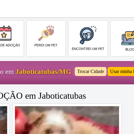
PERDI UM PET
 DE ADOÇÃO
ENCONTREI UM PET
BLO
ido em
Jaboticatubas/MG
Trocar Cidade
Usar minha 
DOÇÃO em Jaboticatubas