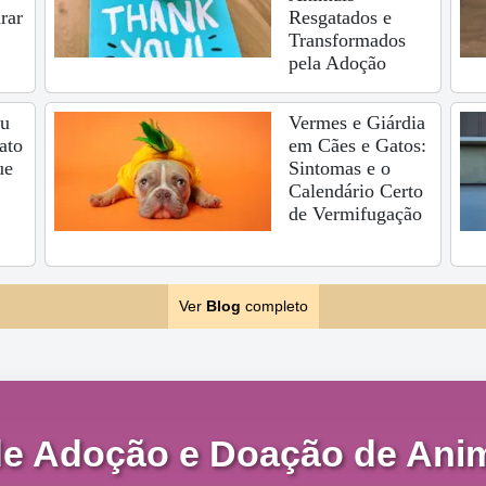
rar
Resgatados e
Transformados
pela Adoção
eu
Vermes e Giárdia
ato
em Cães e Gatos:
ue
Sintomas e o
Calendário Certo
de Vermifugação
Ver
Blog
completo
de Adoção e Doação de Anim