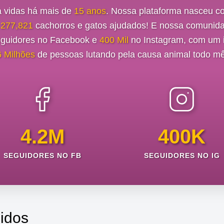
a vidas há mais de
15 anos
. Nossa plataforma nasceu c
e
277,821
cachorros e gatos ajudados! E nossa comunida
guidores no Facebook e
400 Mil
no Instagram, com um i
6 Milhões
de pessoas lutando pela causa animal todo mê
4.2M
400K
SEGUIDORES NO FB
SEGUIDORES NO IG
idos