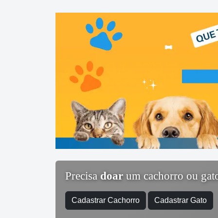
Precisa
doar
um cachorro ou gat
Cadastrar Cachorro
Cadastrar Gato