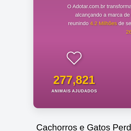
O Adotar.com.br transform
alcançando a marca d
reunindo
4.2 Milhões
de se
2
277,821
ANIMAIS AJUDADOS
Cachorros e Gatos Perd