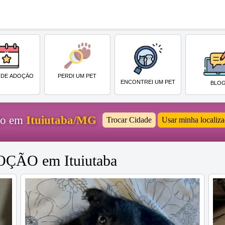
PERDI UM PET
 DE ADOÇÃO
ENCONTREI UM PET
BLO
ido em
Ituiutaba/MG
Trocar Cidade
Usar minha localiz
DOÇÃO em Ituiutaba