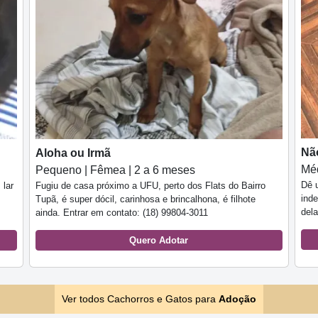
Nã
Aloha ou Irmã
Méd
Pequeno | Fêmea | 2 a 6 meses
Dê 
 lar
Fugiu de casa próximo a UFU, perto dos Flats do Bairro
ind
Tupã, é super dócil, carinhosa e brincalhona, é filhote
del
ainda. Entrar em contato: (18) 99804-3011
Quero Adotar
Ver todos Cachorros e Gatos para
Adoção