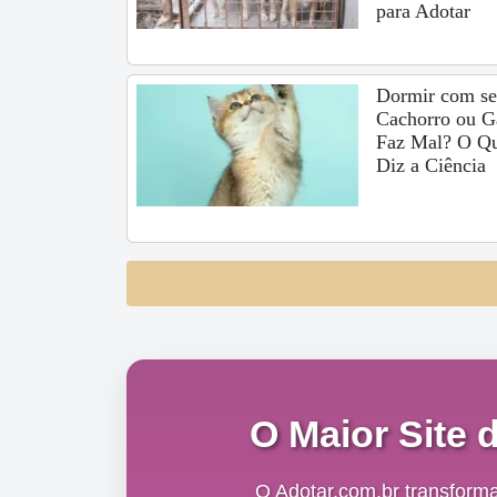
para Adotar
Dormir com s
Cachorro ou G
Faz Mal? O Q
Diz a Ciência
O Maior Site 
O Adotar.com.br transform