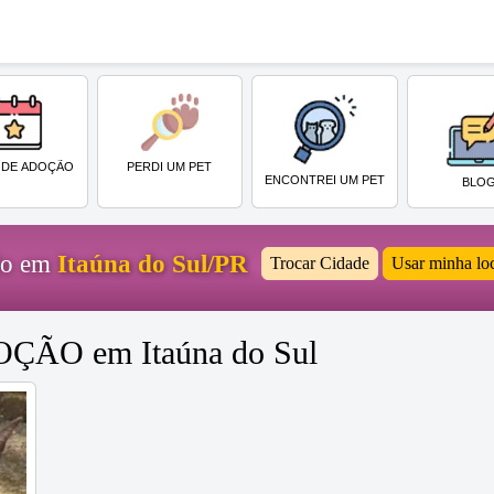
PERDI UM PET
 DE ADOÇÃO
ENCONTREI UM PET
BLO
ido em
Itaúna do Sul/PR
Trocar Cidade
Usar minha lo
DOÇÃO em Itaúna do Sul