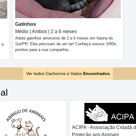
Gatinhos
Médio | Ambos | 2 a 6 meses
Adote gatinhos amorosos de 2 a 6 meses em Itaúna do
Sul/PR. Eles precisam de um lar! Conheça nossos SRDs
e a
prontos para a sua companhia.
Ver todos Cachorros e Gatos
Encontrados
al
ACIPA - Associação Cidadã 
Proteção aos Animais