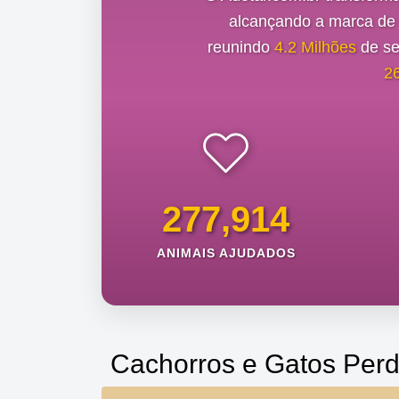
alcançando a marca d
reunindo
4.2 Milhões
de se
2
277,914
ANIMAIS AJUDADOS
Cachorros e Gatos Perd