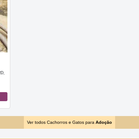
RD,
Ver todos Cachorros e Gatos para
Adoção