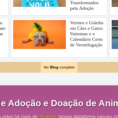
Transformados
pela Adoção
eu
Vermes e Giárdia
ato
em Cães e Gatos:
ue
Sintomas e o
Calendário Certo
de Vermifugação
Ver
Blog
completo
de Adoção e Doação de Anim
a vidas há mais de
15 anos
. Nossa plataforma nasceu c