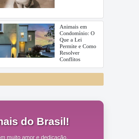
Animais em
Condomínio: O
Que a Lei
Permite e Como
Resolver
Conflitos
ais do Brasil!
om muito amor e dedicação,