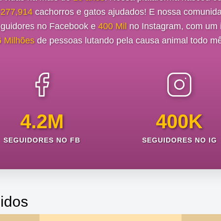
e
277,914
cachorros e gatos ajudados! E nossa comunida
guidores no Facebook e
400 Mil
no Instagram, com um i
6 Milhões
de pessoas lutando pela causa animal todo mê
4.2M
400K
SEGUIDORES NO FB
SEGUIDORES NO IG
idos