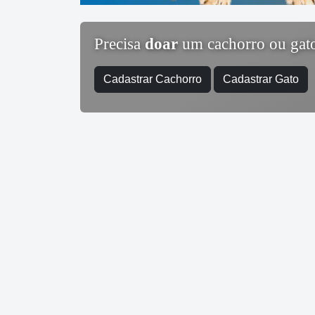
Precisa
doar
um cachorro ou gat
Cadastrar Cachorro
Cadastrar Gato