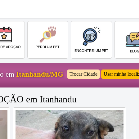
PERDI UM PET
 DE ADOÇÃO
ENCONTREI UM PET
BLO
ido em
Itanhandu/MG
Trocar Cidade
Usar minha locali
DOÇÃO em Itanhandu