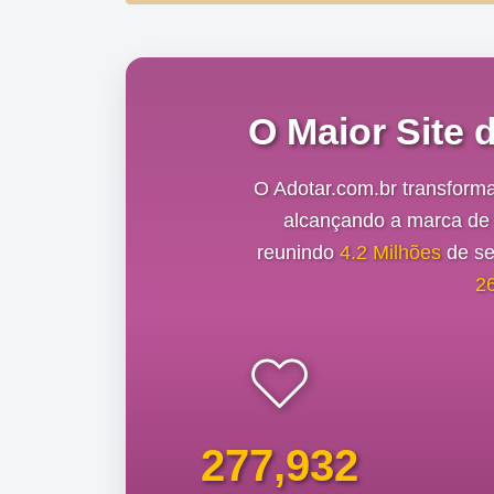
O Maior Site 
O Adotar.com.br transform
alcançando a marca d
reunindo
4.2 Milhões
de se
2
277,932