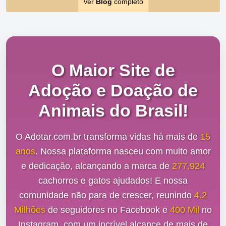
Ver
Blog
completo
O Maior Site de
Adoção e Doação de
Animais do Brasil!
O Adotar.com.br transforma vidas há mais de
15
anos
. Nossa plataforma nasceu com muito amor
e dedicação, alcançando a marca de
277,924
cachorros e gatos ajudados! E nossa
comunidade não para de crescer, reunindo
4.2
Milhões
de seguidores no Facebook e
400 Mil
no
Instagram, com um incrível alcance de mais de