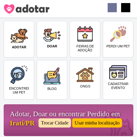
Buscar
Faceb
Instag
Menu
DOAR
PERDI UM PET
FEIRAS DE
ADOTAR
ADOÇÃO
CADASTRAR
ONGS
EVENTO
ENCONTREI
BLOG
UM PET
Adotar, Doar ou encontrar Perdido em
Irati/PR
Trocar Cidade
Usar minha localização