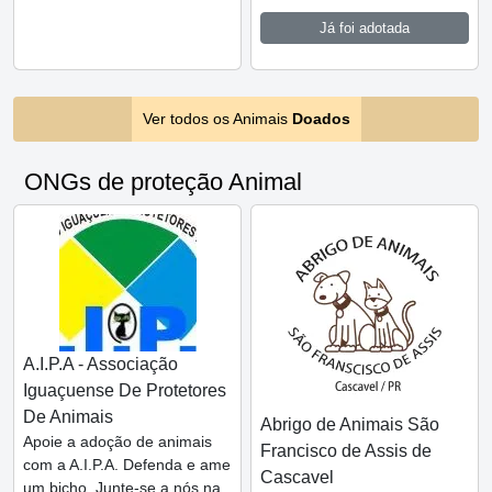
Já foi adotada
Ver todos os Animais
Doados
ONGs de proteção Animal
A.I.P.A - Associação
Iguaçuense De Protetores
De Animais
Abrigo de Animais São
Apoie a adoção de animais
Francisco de Assis de
com a A.I.P.A. Defenda e ame
Cascavel
um bicho. Junte-se a nós na