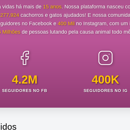
a vidas há mais de
15 anos
. Nossa plataforma nasceu c
e
277,924
cachorros e gatos ajudados! E nossa comunida
guidores no Facebook e
400 Mil
no Instagram, com um i
6 Milhões
de pessoas lutando pela causa animal todo mê
4.2M
400K
SEGUIDORES NO FB
SEGUIDORES NO IG
idos