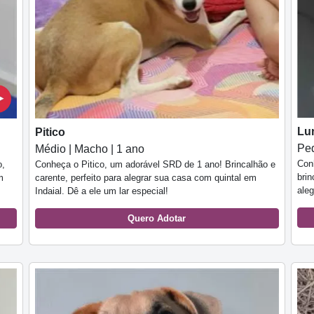
Lu
Pitico
Peq
Médio | Macho | 1 ano
Con
o,
Conheça o Pitico, um adorável SRD de 1 ano! Brincalhão e
brin
m
carente, perfeito para alegrar sua casa com quintal em
aleg
Indaial. Dê a ele um lar especial!
Quero Adotar