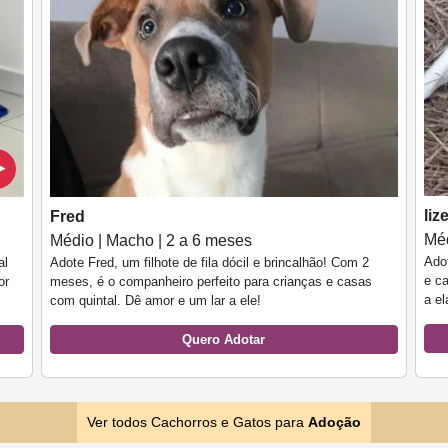
liz
Fred
Méd
Médio | Macho | 2 a 6 meses
Ado
al
Adote Fred, um filhote de fila dócil e brincalhão! Com 2
e ca
or
meses, é o companheiro perfeito para crianças e casas
a e
com quintal. Dê amor e um lar a ele!
Quero Adotar
Ver todos Cachorros e Gatos para
Adoção