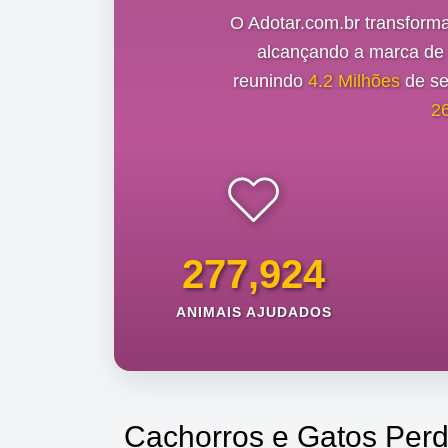
O Adotar.com.br transform
alcançando a marca d
reunindo
4.2 Milhões
de se
2
277,924
ANIMAIS AJUDADOS
Cachorros e Gatos Perd