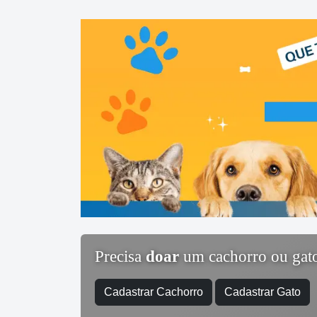
Precisa
doar
um cachorro ou gat
Cadastrar Cachorro
Cadastrar Gato