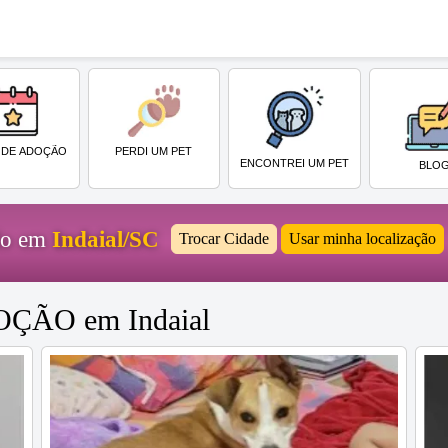
PERDI UM PET
 DE ADOÇÃO
ENCONTREI UM PET
BLO
ido em
Indaial/SC
Trocar Cidade
Usar minha localização
DOÇÃO em Indaial