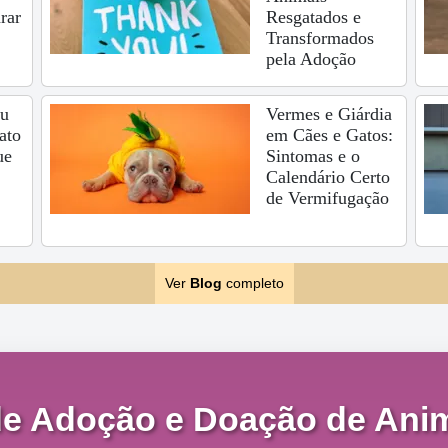
rar
Resgatados e
Transformados
pela Adoção
eu
Vermes e Giárdia
ato
em Cães e Gatos:
ue
Sintomas e o
Calendário Certo
de Vermifugação
Ver
Blog
completo
de Adoção e Doação de Anim