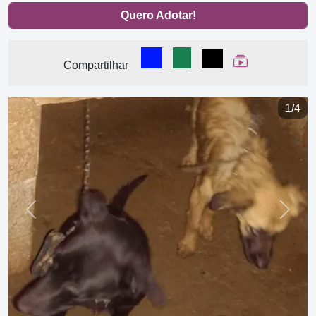
Quero Adotar!
Compartilhar no Facebook
Compartilhar no WhatsA
Compartilhar
Ver Web Stor
Compartilhar
1/4
Previous
Next