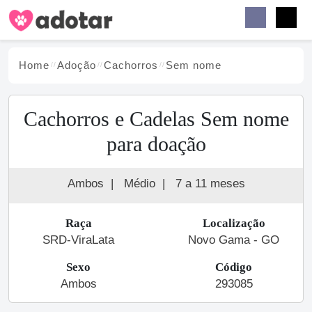
Buscar
Faceb
Instag
Menu
Home
Adoção
Cachorro
s
Sem nome
Cachorros e Cadelas Sem nome
para doação
Ambos
|
Médio
|
7 a 11 meses
Raça
Localização
SRD-ViraLata
Novo Gama - GO
Sexo
Código
Ambos
293085