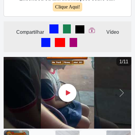
Clique Aqui!
Compartilhar no Facebook
Compartilhar no WhatsApp
Compartilhar
Ver Web Story
Compartilhar
Vídeo
Ver Vídeo no Facebook
Ver Vídeo no YouTube
Ver Vídeo no Instagram
Vídeo sendo enviado 
1/11
Next