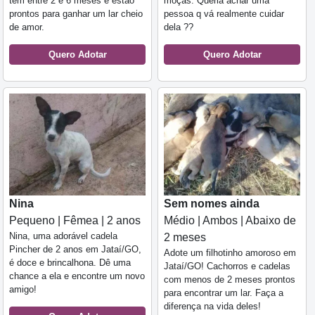
têm entre 2 e 6 meses e estão
moças. Queria achar uma
prontos para ganhar um lar cheio
pessoa q vá realmente cuidar
de amor.
dela ??
Quero Adotar
Quero Adotar
Nina
Sem nomes ainda
Pequeno | Fêmea | 2 anos
Médio | Ambos | Abaixo de
Nina, uma adorável cadela
2 meses
Pincher de 2 anos em Jataí/GO,
Adote um filhotinho amoroso em
é doce e brincalhona. Dê uma
Jataí/GO! Cachorros e cadelas
chance a ela e encontre um novo
com menos de 2 meses prontos
amigo!
para encontrar um lar. Faça a
diferença na vida deles!