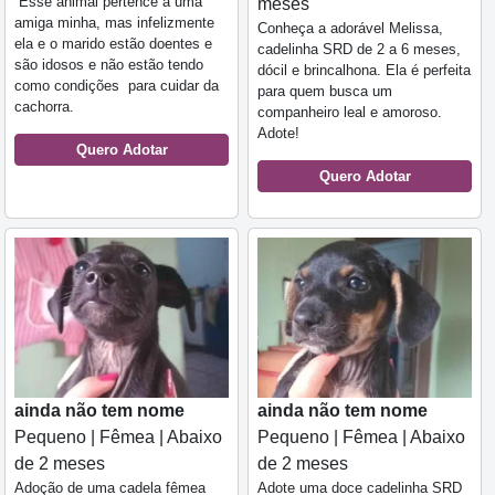
Esse animal pertence a uma
meses
amiga minha, mas infelizmente
Conheça a adorável Melissa,
ela e o marido estão doentes e
cadelinha SRD de 2 a 6 meses,
são idosos e não estão tendo
dócil e brincalhona. Ela é perfeita
como condições para cuidar da
para quem busca um
cachorra.
companheiro leal e amoroso.
Adote!
Quero Adotar
Quero Adotar
ainda não tem nome
ainda não tem nome
Pequeno | Fêmea | Abaixo
Pequeno | Fêmea | Abaixo
de 2 meses
de 2 meses
Adoção de uma cadela fêmea
Adote uma doce cadelinha SRD