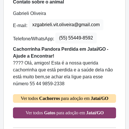
Contato sobre o animal
Gabrieli Oliveira
xzgabrieli.vit.oliveira@gmail.com
E-mail:
(55) 55449-8592
Telefone/WhatsApp:
Cachorrinha Pandora Perdida em Jataí/GO -
Ajude a Encontrar!
???? Olá, amigos! Esta é a nossa querida
cachorrinha que está perdida e a saúde dela não
está muito bem,se achar ela ligue para esse
número 55 44 9859-2338
Ver todos
Cachorros
para adoção em
Jataí/GO
Ver todos
Gatos
para adoção em
Jataí/GO