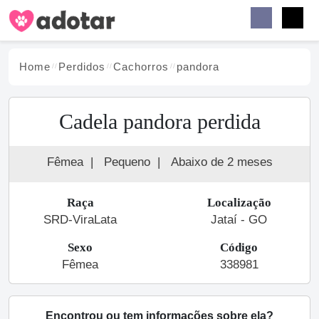
Buscar
Faceb
Instag
Menu
Home
Perdidos
Cachorro
s
pandora
Cadela pandora perdida
Fêmea
|
Pequeno
|
Abaixo de 2 meses
Raça
Localização
SRD-ViraLata
Jataí - GO
Sexo
Código
Fêmea
338981
Encontrou ou tem informações sobre ela?