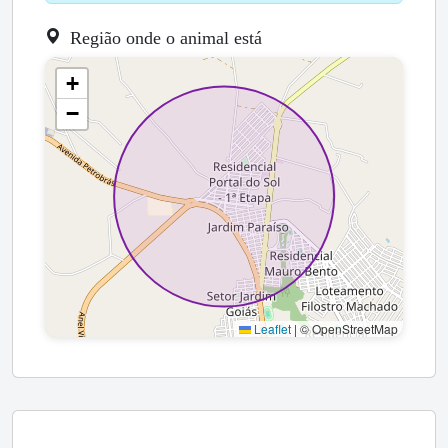
Região onde o animal está
+
−
Leaflet
|
© OpenStreetMap