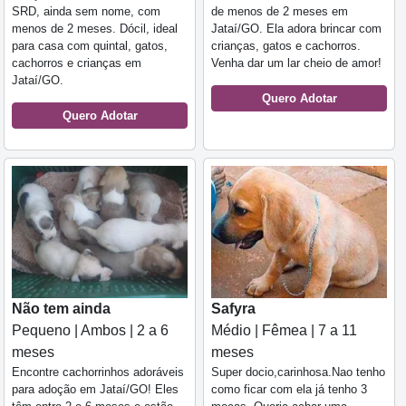
SRD, ainda sem nome, com
de menos de 2 meses em
menos de 2 meses. Dócil, ideal
Jataí/GO. Ela adora brincar com
para casa com quintal, gatos,
crianças, gatos e cachorros.
cachorros e crianças em
Venha dar um lar cheio de amor!
Jataí/GO.
Quero Adotar
Quero Adotar
Não tem ainda
Safyra
Pequeno | Ambos | 2 a 6
Médio | Fêmea | 7 a 11
meses
meses
Encontre cachorrinhos adoráveis
Super docio,carinhosa.Nao tenho
para adoção em Jataí/GO! Eles
como ficar com ela já tenho 3