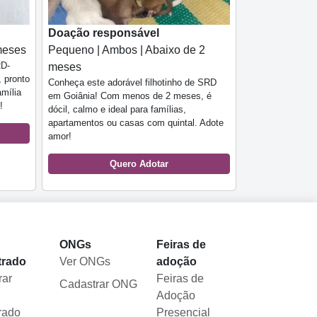
Doação responsável
meses
Pequeno | Ambos | Abaixo de 2
RD-
meses
, pronto
Conheça este adorável filhotinho de SRD
amília
em Goiânia! Com menos de 2 meses, é
!
dócil, calmo e ideal para famílias,
apartamentos ou casas com quintal. Adote
amor!
Quero Adotar
l
ONGs
Feiras de
trado
Ver ONGs
adoção
rar
Feiras de
Cadastrar ONG
Adoção
rado
Presencial