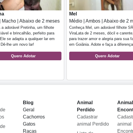
ha
Mel
| Macho | Abaixo de 2 meses
Médio | Ambos | Abaixo de 2 
a adorável Pretinha, um filhote
Conheça Mel, um adorável filhote S
ável e brincalhão, perfeito para
ViraLata de 2 meses, dócil e carente
Ele se adapta a qualquer lar em
para trazer amor e alegria para sua f
 Dê-lhe um novo lar!
em Goiânia. Adote e faça a diferença
Quero Adotar
Quero Adotar
Blog
Animal
Anima
 de
Geral
Perdido
Encon
os
Cachorros
Cadastrar
Cadast
Gatos
animal Perdido
animal
 de
Raças
Encont