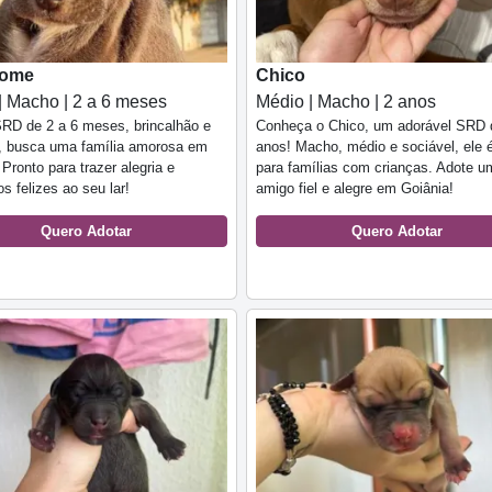
nome
Chico
| Macho | 2 a 6 meses
Médio | Macho | 2 anos
SRD de 2 a 6 meses, brincalhão e
Conheça o Chico, um adorável SRD 
l, busca uma família amorosa em
anos! Macho, médio e sociável, ele é
 Pronto para trazer alegria e
para famílias com crianças. Adote u
 felizes ao seu lar!
amigo fiel e alegre em Goiânia!
Quero Adotar
Quero Adotar