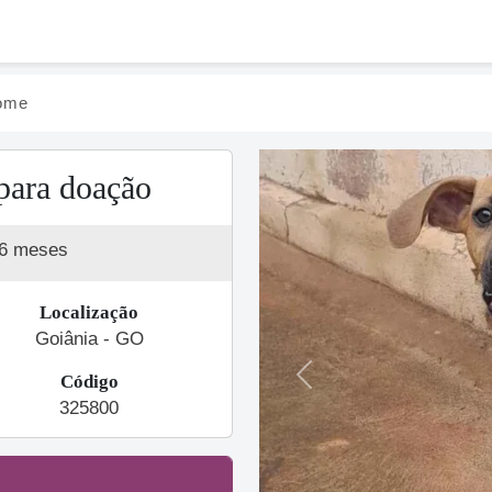
ome
para doação
 6 meses
Localização
Goiânia - GO
Código
Previous
325800