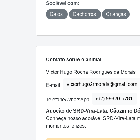
Sociável com:
Gatos
Cachorros
Crianças
Contato sobre o animal
Victor Hugo Rocha Rodrigues de Morais
victorhugo2rmorais@gmail.com
E-mail:
(62) 99820-5781
Telefone/WhatsApp:
Adoção de SRD-Vira-Lata: Cãozinho Dóc
Conheça nosso adorável SRD-Vira-Lata ma
momentos felizes.