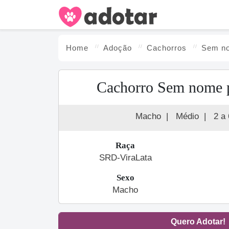
Home
Adoção
Cachorro
s
Sem n
Cachorro Sem nome 
Macho
|
Médio
|
2 a
Raça
SRD-ViraLata
Sexo
Macho
Quero Adotar!