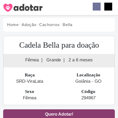
Buscar
Faceb
Instag
Menu
Home
Adoção
Cachorro
s
Bella
Cadela Bella para doação
Fêmea
|
Grande
|
2 a 6 meses
Raça
Localização
SRD-ViraLata
Goiânia - GO
Sexo
Código
Fêmea
294967
Quero Adotar!