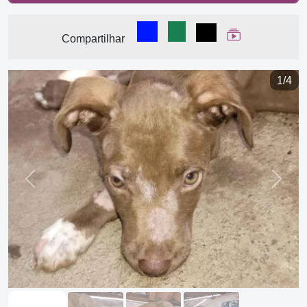
Compartilhar no Facebook
Compartilhar no WhatsA
Compartilhar
Ver Web Stor
Compartilhar
1/4
Previous
Next