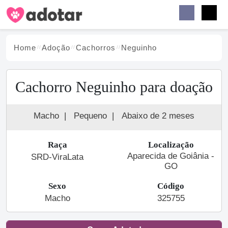
Buscar
Faceb
Instag
Menu
Home
Adoção
Cachorro
s
Neguinho
Cachorro Neguinho para doação
Macho
|
Pequeno
|
Abaixo de 2 meses
Raça
Localização
Aparecida de Goiânia -
SRD-ViraLata
GO
Sexo
Código
Macho
325755