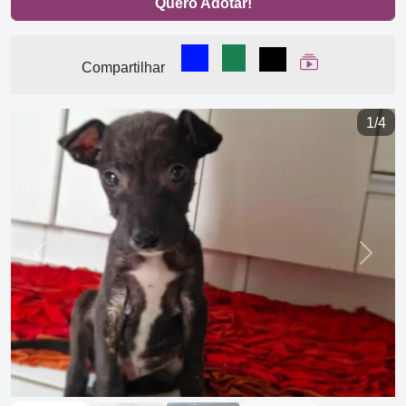
Quero Adotar!
Compartilhar no Facebook
Compartilhar no WhatsA
Compartilhar
Ver Web Stor
Compartilhar
1/4
Previous
Next