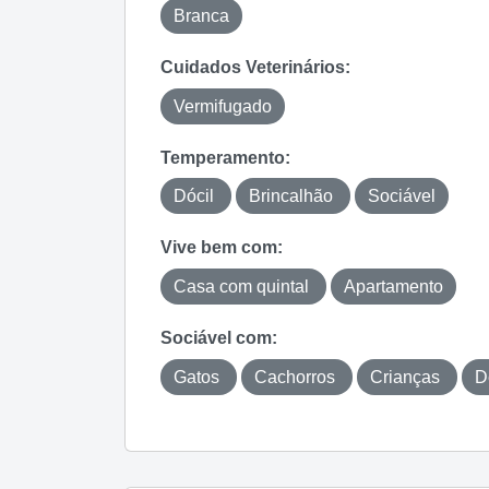
Branca
Cuidados Veterinários:
Vermifugado
Temperamento:
Dócil
Brincalhão
Sociável
Vive bem com:
Casa com quintal
Apartamento
Sociável com:
Gatos
Cachorros
Crianças
D