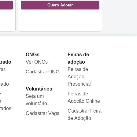
Quero Adotar
l
ONGs
Feiras de
trado
Ver ONGs
adoção
rar
Feiras de
Cadastrar ONG
Adoção
rado
Presencial
Voluntários
e
Feiras de
Seja um
s
Adoção Online
voluntário
rados
Cadastrar Feira
Cadastrar Vaga
de Adoção