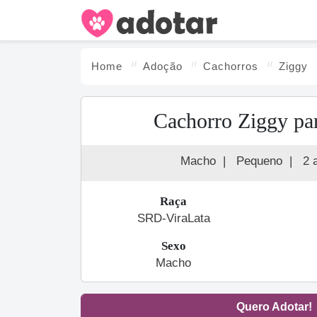
Home
Adoção
Cachorro
s
Ziggy
Cachorro Ziggy pa
Macho
|
Pequeno
|
2 
Raça
SRD-ViraLata
Sexo
Macho
Quero Adotar!