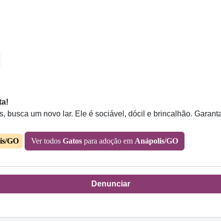
ta!
, busca um novo lar. Ele é sociável, dócil e brincalhão. Garanta 
is/GO
Ver todos
Gatos
para adoção em
Anápolis/GO
Denunciar