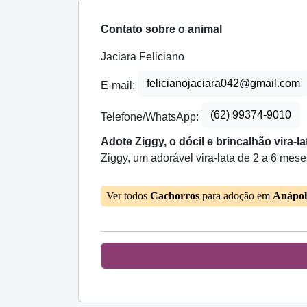
Contato sobre o animal
Jaciara Feliciano
felicianojaciara042@gmail.com
E-mail:
(62) 99374-9010
Telefone/WhatsApp:
Adote Ziggy, o dócil e brincalhão vira-la
Ziggy, um adorável vira-lata de 2 a 6 meses
Ver todos
Cachorros
para adoção em
Anápol