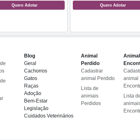
Quero Adotar
Quero Adotar
Blog
Animal
Anima
 de
Geral
Perdido
Encon
os
Cachorros
Cadastrar
Cadast
Gatos
animal Perdido
animal
 de
Raças
Encont
Lista de
Adoção
animais
Lista d
ar
Bem-Estar
Perdidos
animai
Legislação
Encont
Cuidados Veterinários