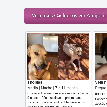
Veja mais Cachorros em Anápolis
Thobias
Sem n
Médio | Macho | 7 a 11 meses
Pequen
Conheça Thobias, um adorável cãozinho de
meses
9 meses! Dócil, sociável e pronto para
Conheça 
trazer amor à sua família. Ele merece um
adoção e
lar cheio de carinho em Anápolis.