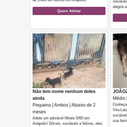
sociávei
alegria 
Quero Adotar
Não tem nome nenhum deles
JOÃO
ainda
Médio 
Conheça
Pequeno | Ambos | Abaixo de 2
Vira-Lat
meses
sociável
Adote um adorável filhote SRD em
sua famí
Anápolis! Dóceis, sociáveis e felizes, eles