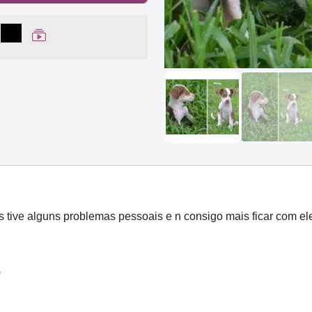
lhar no Facebook
partilhar no WhatsApp
Compartilhar
Ver Web Story
ive alguns problemas pessoais e n consigo mais ficar com ele,
.