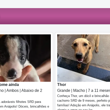
ome ainda
Thor
o | Ambos | Abaixo de 2
Grande | Macho | 7 a 11 mese
Conheça Thor, um dócil e brincalhão
cachorro SRD de 9 meses, perfeito p
adoráveis filhotes SRD para
famílias! Adoção em Anápolis, ele tr
m Anápolis! Dóceis, brincalhões e
alegria e amor ao seu lar.