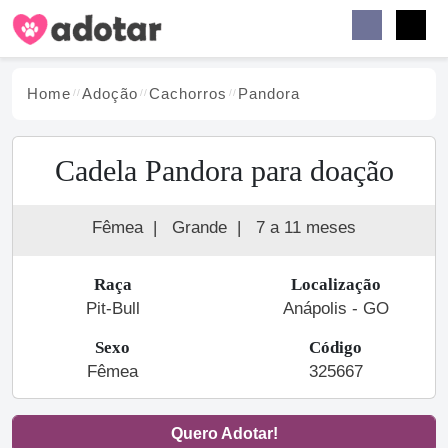
Buscar
Faceb
Instag
Menu
Home
Adoção
Cachorro
s
Pandora
Cadela Pandora para doação
Fêmea
|
Grande
|
7 a 11 meses
Raça
Localização
Pit-Bull
Anápolis - GO
Sexo
Código
Fêmea
325667
Quero Adotar!