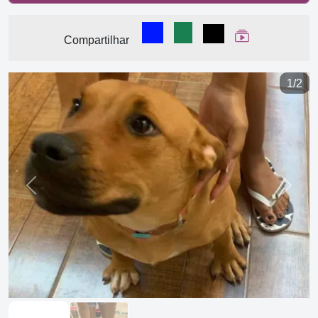
Compartilhar no Facebook
Compartilhar no WhatsA
Compartilhar
Ver Web Stor
Compartilhar
1/2
Previous
Next