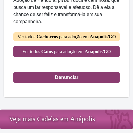
Adoção da Pandora, pit bull dócil e carinhosa, que
busca um lar responsável e afetuoso. Dê a ela a
chance de ser feliz e transformá-la em sua
companheira.
Ver todos
Cachorros
para adoção em
Anápolis/GO
Ver todos
Gatos
para adoção em
Anápolis/GO
Denunciar
Veja mais Cadelas em Anápolis