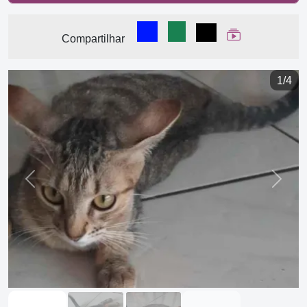
Compartilhar no Facebook
Compartilhar no WhatsA
Compartilhar
Ver Web Stor
Compartilhar
1/4
Previous
Next