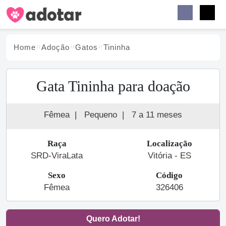
Buscar
Faceb
Instag
Menu
Home
Adoção
Gato
s
Tininha
Gata Tininha para doação
Fêmea
|
Pequeno
|
7 a 11 meses
Raça
Localização
SRD-ViraLata
Vitória - ES
Sexo
Código
Fêmea
326406
Quero Adotar!