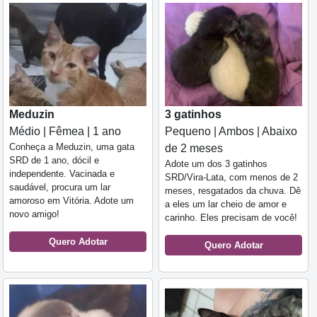
Meduzin
3 gatinhos
Médio | Fêmea | 1 ano
Pequeno | Ambos | Abaixo
Conheça a Meduzin, uma gata
de 2 meses
SRD de 1 ano, dócil e
Adote um dos 3 gatinhos
independente. Vacinada e
SRD/Vira-Lata, com menos de 2
saudável, procura um lar
meses, resgatados da chuva. Dê
amoroso em Vitória. Adote um
a eles um lar cheio de amor e
novo amigo!
carinho. Eles precisam de você!
Quero Adotar
Quero Adotar