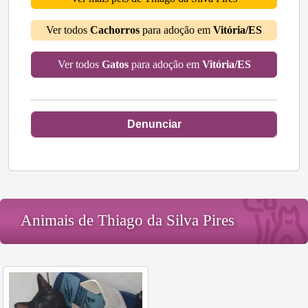
Ver todos
Cachorros
para adoção em
Vitória/ES
Ver todos
Gatos
para adoção em
Vitória/ES
Denunciar
Animais de Thiago da Silva Pires