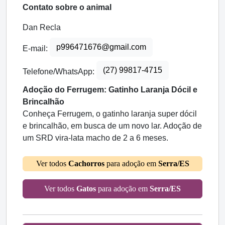
Contato sobre o animal
Dan Recla
p996471676@gmail.com
E-mail:
(27) 99817-4715
Telefone/WhatsApp:
Adoção do Ferrugem: Gatinho Laranja Dócil e
Brincalhão
Conheça Ferrugem, o gatinho laranja super dócil
e brincalhão, em busca de um novo lar. Adoção de
um SRD vira-lata macho de 2 a 6 meses.
Ver todos
Cachorros
para adoção em
Serra/ES
Ver todos
Gatos
para adoção em
Serra/ES