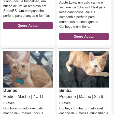
1 ano, dócil e brincalhão, em
Adote Luke, um gato calmo e
busca de um lar amoroso em
sociável de 10 anos! Ideal para
Serra/ES. Um companheiro
lares carinhosos, ele é a
perfeito para crianças e famílias!
companhia perfeita para
momentos aconchegantes.
Quero Adotar
Conheça-o em Serra!
Quero Adotar
Dumbo
Simba
Médio | Macho | 7 a 11
Pequeno | Macho | 2 a 6
meses
meses
Dumbo é um adorável gato
Conheça Simba, um adorável
macho de 7 meses, dócil e
gatinho de 2 meses, brincalhão e