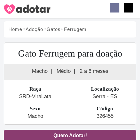
Buscar
Faceb
Instag
Menu
Home
Adoção
Gato
s
Ferrugem
Gato Ferrugem para doação
Macho
|
Médio
|
2 a 6 meses
Raça
Localização
SRD-ViraLata
Serra - ES
Sexo
Código
Macho
326455
Quero Adotar!