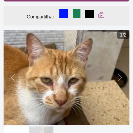
Compartilhar no Facebook
Compartilhar no WhatsA
Compartilhar
Ver Web Stor
Compartilhar
1/2
Previous
Next