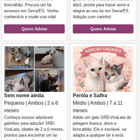
brincalhão. Procura um lar
dócil, pronto para trazer amor e
amoroso em Serra/ES. Venha
alegria ao seu lar em Serra/ES.
conhecê-lo e mude sua vida!
Adoção com carinho!
Quero Adotar
Quero Adotar
Sem nome ainda
Peróla e Safira
Pequeno | Ambos | 2 a 6
Médio | Ambos | 7 a 11
meses
meses
Conheça nossos adoráveis
Adote um gato SRD-ViraLata de
gatinhos para adoção! SRD-
pelagem branca, doce e
ViraLata, idades de 2 a 6 meses,
brincalhão. Ele é sociável, se
prontos para encontrar um lar
adapta a qualquer lar e está