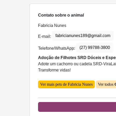
Contato sobre o animal
Fabricia Nunes
fabricianunes189@gmail.com
E-mail:
(27) 99788-3800
Telefone/WhatsApp:
Adoção de Filhotes SRD Dóceis e Espec
Adote um cachorro ou cadela SRD-ViraLata
Transforme vidas!
Ver mais pets de Fabricia Nunes
Ver todos