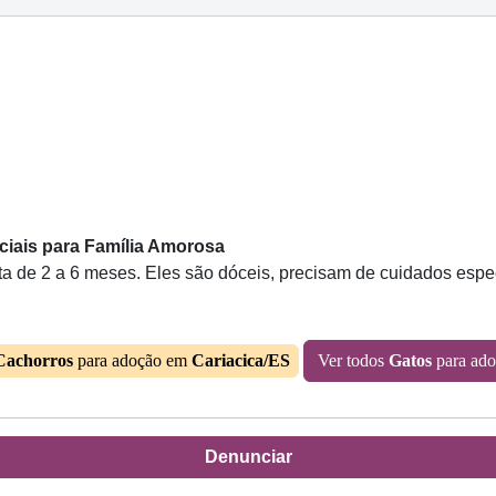
iais para Família Amorosa
 de 2 a 6 meses. Eles são dóceis, precisam de cuidados espec
Cachorros
para adoção em
Cariacica/ES
Ver todos
Gatos
para ad
Denunciar