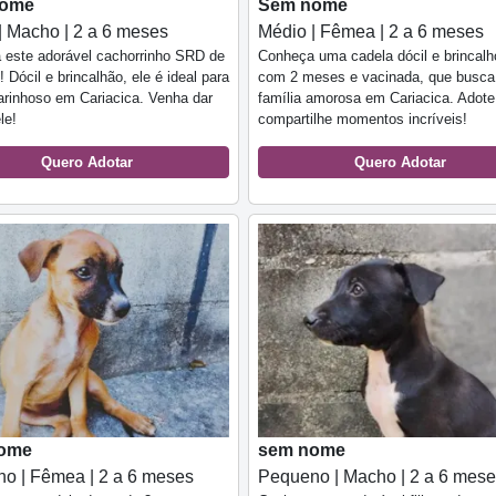
nome
Sem nome
| Macho | 2 a 6 meses
Médio | Fêmea | 2 a 6 meses
 este adorável cachorrinho SRD de
Conheça uma cadela dócil e brincalh
 Dócil e brincalhão, ele é ideal para
com 2 meses e vacinada, que busc
arinhoso em Cariacica. Venha dar
família amorosa em Cariacica. Adote
le!
compartilhe momentos incríveis!
Quero Adotar
Quero Adotar
ome
sem nome
o | Fêmea | 2 a 6 meses
Pequeno | Macho | 2 a 6 mes