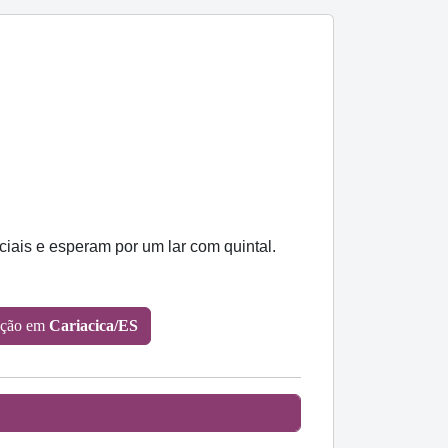
iais e esperam por um lar com quintal.
oção em
Cariacica/ES