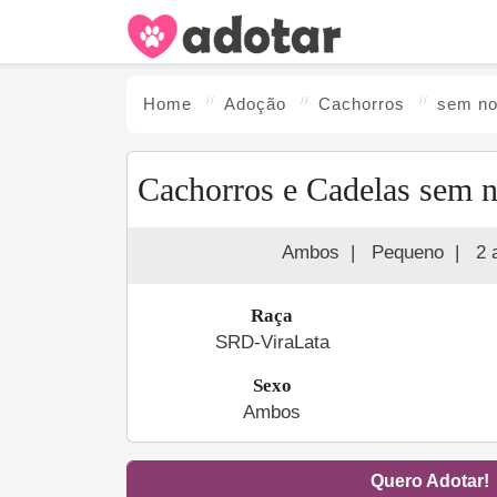
Home
Adoção
Cachorro
s
sem n
Cachorros e Cadelas sem 
Ambos
|
Pequeno
|
2 
Raça
SRD-ViraLata
Sexo
Ambos
Quero Adotar!