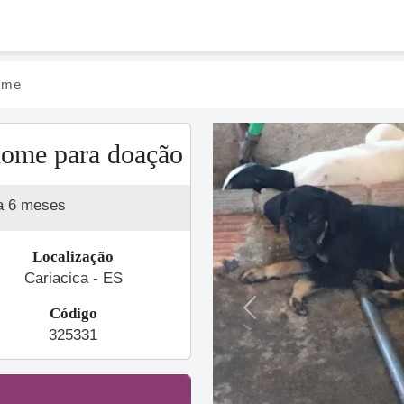
ome
nome para doação
a 6 meses
Localização
Cariacica - ES
Código
Previous
325331