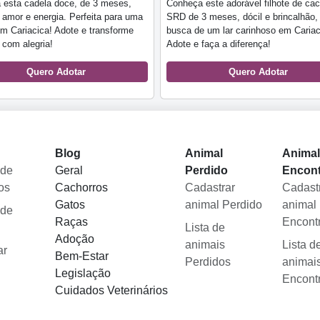
 esta cadela doce, de 3 meses,
Conheça este adorável filhote de cac
 amor e energia. Perfeita para uma
SRD de 3 meses, dócil e brincalhão
em Cariacica! Adote e transforme
busca de um lar carinhoso em Cariac
 com alegria!
Adote e faça a diferença!
Quero Adotar
Quero Adotar
Blog
Animal
Anima
 de
Geral
Perdido
Encon
os
Cachorros
Cadastrar
Cadast
Gatos
animal Perdido
animal
 de
Raças
Encont
Lista de
Adoção
animais
Lista d
ar
Bem-Estar
Perdidos
animai
Legislação
Encont
Cuidados Veterinários