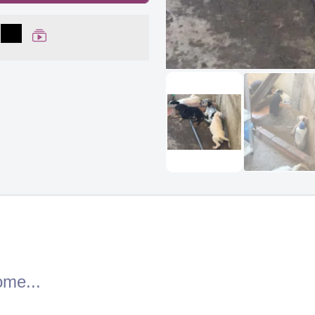
lhar no Facebook
partilhar no WhatsApp
Compartilhar
Ver Web Story
ome...