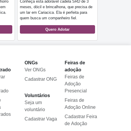
horro
Conheça esta adorável cadela SRD de 3
, em
meses, dócil e brincalhona, que precisa de
ica.
um lar em Cariacica. Ela é perfeita para
quem busca um companheiro fiel.
Quero Adotar
l
ONGs
Feiras de
trado
Ver ONGs
adoção
rar
Feiras de
Cadastrar ONG
Adoção
rado
Presencial
Voluntários
e
Feiras de
Seja um
s
Adoção Online
voluntário
rados
Cadastrar Feira
Cadastrar Vaga
de Adoção