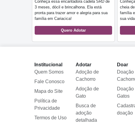
Conheça essa encantadora cadela SRD de
Conheça
3 meses, dócil e brincalhona. Ela está
cheia de
pronta para trazer amor e alegria para sua
família 
família em Cariacica!
sua vida
Quero Adotar
Institucional
Adotar
Doar
Quem Somos
Adoção de
Doação
Cachorro
Cachorr
Fale Conosco
Adoção de
Doação
Mapa do Site
Gato
Gatos
Política de
Busca de
Cadastr
Privacidade
adoção
doação
Termos de Uso
detalhada