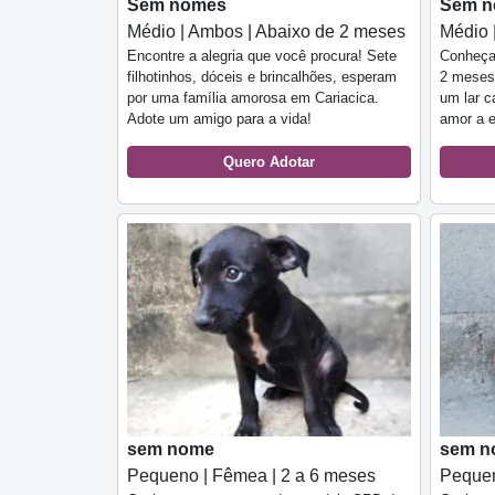
Sem nomes
Sem 
Médio | Ambos | Abaixo de 2 meses
Médio 
Encontre a alegria que você procura! Sete
Conheça
filhotinhos, dóceis e brincalhões, esperam
2 meses!
por uma família amorosa em Cariacica.
um lar c
Adote um amigo para a vida!
amor a e
Quero Adotar
sem nome
sem n
Pequeno | Fêmea | 2 a 6 meses
Pequen