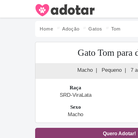
Home
Adoção
Gato
s
Tom
Gato Tom para 
Macho
|
Pequeno
|
7 
Raça
SRD-ViraLata
Sexo
Macho
Quero Adotar!