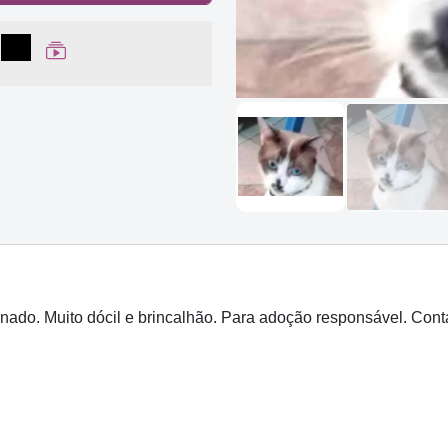
lhar no Facebook
partilhar no WhatsApp
Compartilhar
Ver Web Story
nado. Muito dócil e brincalhão. Para adoção responsável. Cont