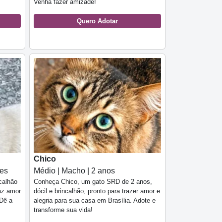
Venha fazer amizade!
Quero Adotar
Chico
ses
Médio | Macho | 2 anos
calhão
Conheça Chico, um gato SRD de 2 anos,
raz amor
dócil e brincalhão, pronto para trazer amor e
 Dê a
alegria para sua casa em Brasília. Adote e
transforme sua vida!