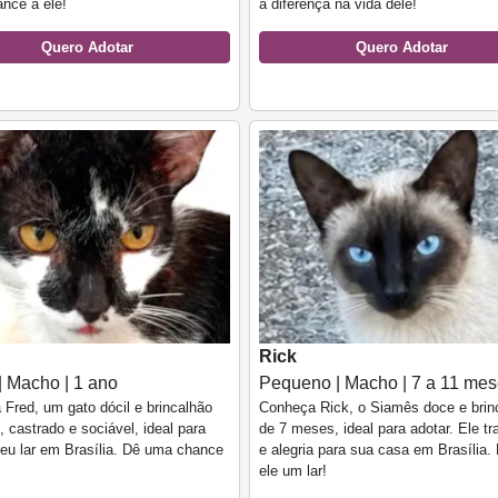
nce a ele!
a diferença na vida dele!
Quero Adotar
Quero Adotar
Rick
| Macho | 1 ano
Pequeno | Macho | 7 a 11 me
Fred, um gato dócil e brincalhão
Conheça Rick, o Siamês doce e brin
, castrado e sociável, ideal para
de 7 meses, ideal para adotar. Ele t
seu lar em Brasília. Dê uma chance
e alegria para sua casa em Brasília.
!
ele um lar!