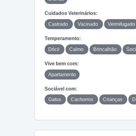
Cuidados Veterinários:
Castrado
Vacinado
Vermifugado
Temperamento:
Dócil
Calmo
Brincalhão
Soci
Vive bem com:
Apartamento
Sociável com:
Gatos
Cachorros
Crianças
D