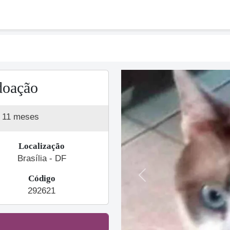
doação
a 11 meses
Localização
Brasília - DF
Código
Previous
292621