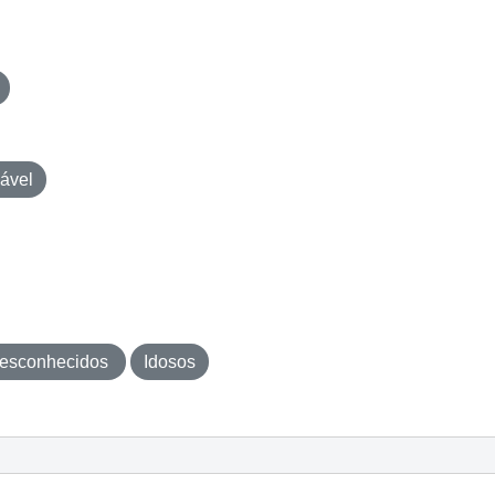
ável
esconhecidos
Idosos