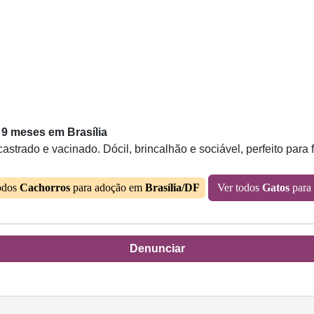
 9 meses em Brasília
trado e vacinado. Dócil, brincalhão e sociável, perfeito para 
odos
Cachorros
para adoção em
Brasília/DF
Ver todos
Gatos
para
Denunciar