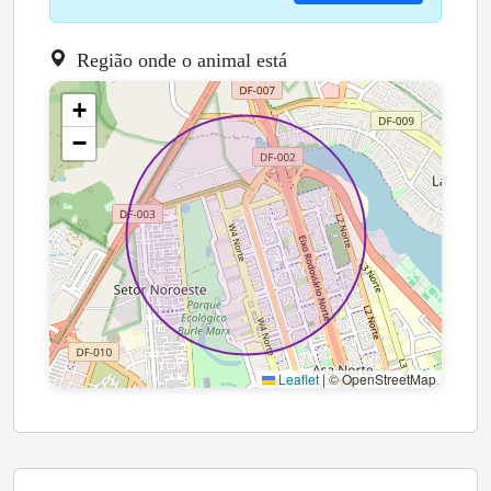
Região onde o animal está
+
−
Leaflet
|
© OpenStreetMap