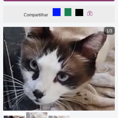
Compartilhar no Facebook
Compartilhar no WhatsA
Compartilhar
Ver Web Stor
Compartilhar
1/3
Previous
Next