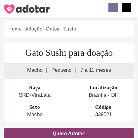
Buscar
Faceb
Instag
Menu
Home
Adoção
Gato
s
Sushi
Gato Sushi para doação
Macho
|
Pequeno
|
7 a 11 meses
Raça
Localização
SRD-ViraLata
Brasília - DF
Sexo
Código
Macho
339521
Quero Adotar!