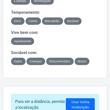
Castrado
Vermifugado
Temperamento:
Dócil
Calmo
Brincalhão
Sociável
Vive bem com:
Apartamento
Sociável com:
Gatos
Crianças
Desconhecidos
Idosos
Para ver a distância, permita
Usar minha
localização
a localização.