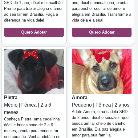
SRD de 1 ano, dócil e brincalhão.
ano, dócil e brincalhona, pronta
Pronto para trazer alegria e amor
para encher seu lar de amor e
ao seu lar em Brasília. Faça a
alegria em Brasília. Transforme a
diferença na vida dele!
vida dela e a sua!
Quero Adotar
Quero Adotar
Pietra
Amora
Médio | Fêmea | 2 a 6
Pequeno | Fêmea | 2 anos
Adote Amora, uma cadela SRD
meses
de 2 anos, dócil e sociável, que
Conheça Pietra, uma cadelinha
busca um lar cheio de carinho
dócil e brincalhona de 2 a 6
em Brasília. Ela traz alegria e
meses, pronta para conquistar
amor para sua família.
seu coração. Venha adotá-la em